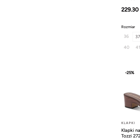
229.30
Rozmiar
36
3
40
4
-25%
KLAPKI
Klapki n
Tozzi 2