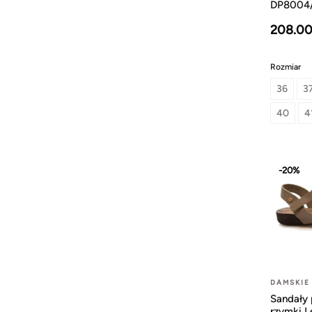
DP8004/
208.00
Rozmiar
36
3
40
4
-20%
DAMSKIE
Sandały 
rzymki 