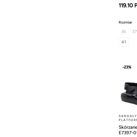
119.10 
Rozmiar
36
37
41
-23%
SANDAŁY
PLATFOR
Skórzane
E7397-0