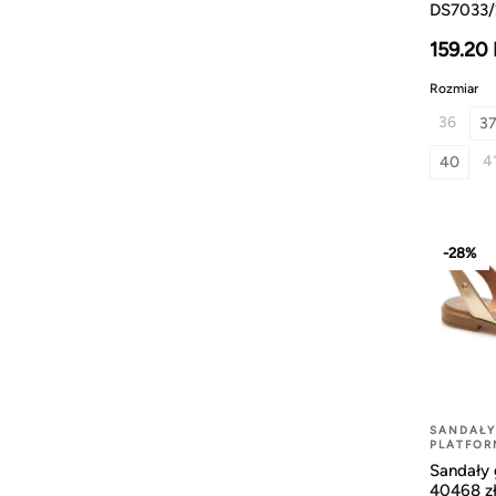
DS7033/
159.20
Rozmiar
36
3
4
40
-28%
SANDAŁY
PLATFOR
Sandały 
40468 z