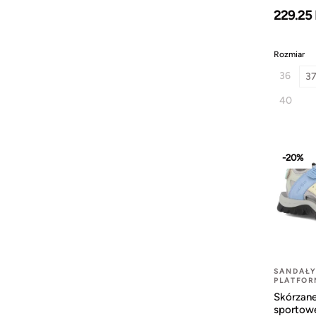
229.25
Rozmiar
36
3
40
-20%
SANDAŁY
PLATFOR
Skórzane
sportowe