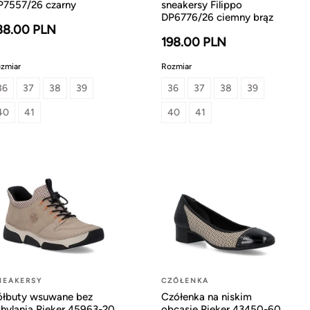
P7557/26 czarny
sneakersy Filippo
DP6776/26 ciemny brąz
88.00 PLN
198.00 PLN
zmiar
Rozmiar
36
37
38
39
36
37
38
39
40
41
40
41
NEAKERSY
CZÓŁENKA
ółbuty wsuwane bez
Czółenka na niskim
chylania Rieker 45963-20
obcasie Rieker 43450-60