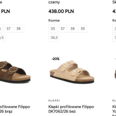
ie
czarny
S
 PLN
438.00 PLN
4
Rozmiar
Ro
6
37
38
35
37
38
39
6,5
36,5
-20%
KLAPKI
K
rofilowane Filippo
Klapki profilowane Filippo
K
26 brąz
DK7062/26 beż
Y
b