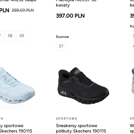
kwiaty
b
 PLN
269.00 PLN
397.00 PLN
3
Ro
7
38
39
Rozmiar
37
WE
SPORTOWE
S
sy sportowe
Sneakersy sportowe
W
Skechers 190115
półbuty Skechers 190115
s