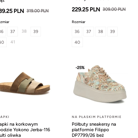
229.25 PLN
309.00 PLN
39.25 PLN
319.00 PLN
zmiar
Rozmiar
38
36
37
39
36
37
38
39
41
40
40
-25%
LAPKI
NA PŁASKIM PLATFORMIE
lapki na korkowym
Półbuty sneakersy na
podzie Yokono Jerba-116
platformie Filippo
lti oliwka
DP7799/26 beż