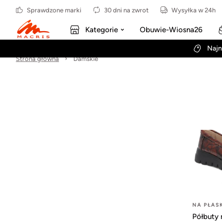
Sprawdzone marki
30 dni na zwrot
Wysyłka w 24h
Kategorie
Obuwie-Wiosna26
Najn
Strona główna
Damskie
NA PŁAS
Półbuty 