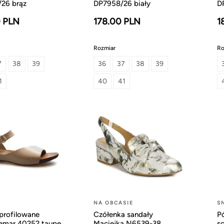
26 brąz
DP7958/26 biały
D
 PLN
178.00 PLN
1
Rozmiar
Ro
7
38
39
36
37
38
39
1
40
41
NA OBCASIE
S
profilowane
Czółenka sandały
P
Lemar 40252 taupe
Maciejka N6539-38
s