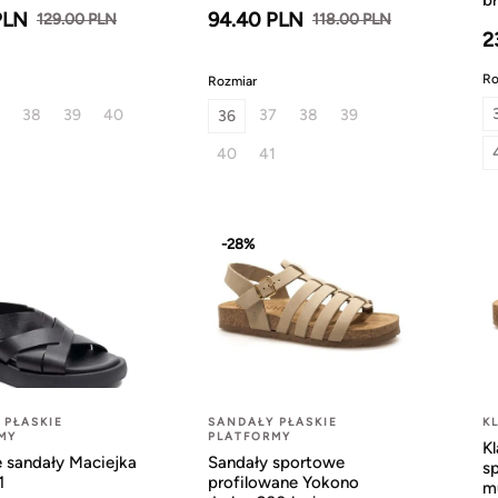
PLN
94.40 PLN
129.00 PLN
118.00 PLN
2
Ro
Rozmiar
38
39
40
37
38
39
36
40
41
-28%
 PŁASKIE
SANDAŁY PŁASKIE
K
MY
PLATFORMY
K
 sandały Maciejka
Sandały sportowe
s
1
profilowane Yokono
mu