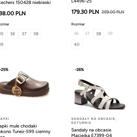
L4496-25
kechers 150428 niebieski
179.30 PLN
259.00 PLN
38.00 PLN
zmiar
Rozmiar
36
37
39
35
36
37
38
38
39
40
-25%
-26%
LAPKI
SANDAŁY NA OBCASIE,
KOTURNIE
lapki mule chodaki
Sandały na obcasie
okono Tunez-599 ciemny
Maciejka E7399-04
rąz