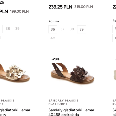
26
239.25 PLN
2
319.00 PLN
 PLN
199.00 PLN
Ro
Rozmiar
38
39
7
37
38
36
39
1
40
-28%
 PŁASKIE
SANDAŁY PŁASKIE
S
MY
PLATFORMY
K
gladiatorki Lemar
Sandały gladiatorki Lemar
S
łoty
40468 czekolada
pl