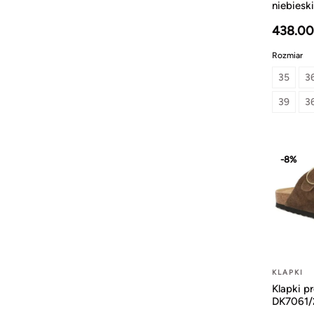
niebiesk
438.00
Rozmiar
35
3
39
3
-8%
KLAPKI
Klapki p
DK7061/