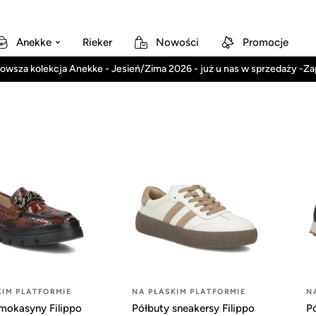
Anekke
Rieker
Nowości
Promocje
owsza kolekcja Anekke - Jesień/Zima 2026 - już u nas w sprzedaży -Z
KIM PLATFORMIE
NA PŁASKIM PLATFORMIE
N
mokasyny Filippo
Półbuty sneakersy Filippo
Pó