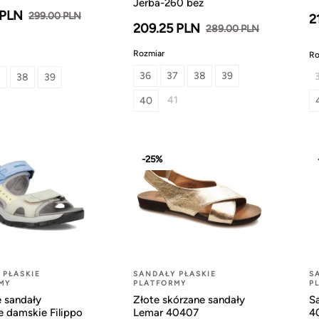
Jerba-260 beż
 PLN
299.00 PLN
2
209.25 PLN
289.00 PLN
Rozmiar
Ro
36
37
38
39
7
38
39
41
40
-25%
 PŁASKIE
SANDAŁY PŁASKIE
S
MY
PLATFORMY
P
 sandały
Złote skórzane sandały
S
 damskie Filippo
Lemar 40407
4