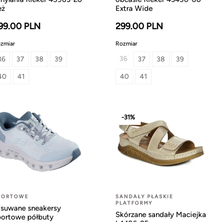
eż
Extra Wide
99.00 PLN
299.00 PLN
zmiar
Rozmiar
36
36
37
38
39
37
38
39
40
41
40
41
-31%
PORTOWE
SANDAŁY PŁASKIE
PLATFORMY
suwane sneakersy
Skórzane sandały Maciejka
portowe półbuty