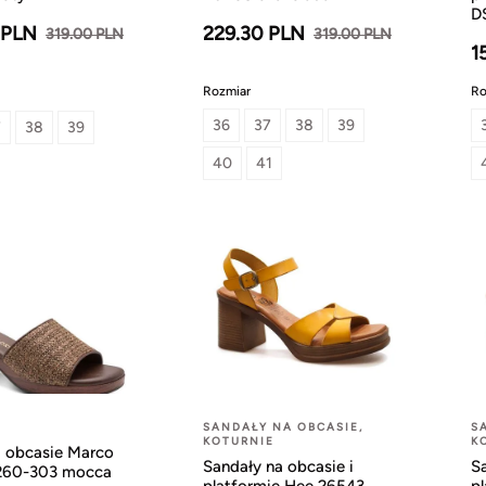
D
 PLN
229.30 PLN
319.00 PLN
319.00 PLN
1
Rozmiar
Ro
36
37
38
39
7
38
39
40
41
1
SANDAŁY NA OBCASIE,
S
KOTURNIE
K
a obcasie Marco
Sandały na obcasie i
Sa
7260-303 mocca
platformie Hee 26543
p