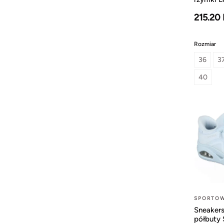
215.20
Rozmiar
36
3
40
SPORTO
Sneaker
półbuty 