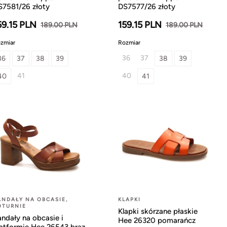
S7581/26 złoty
DS7577/26 złoty
59.15 PLN
159.15 PLN
189.00 PLN
189.00 PLN
zmiar
Rozmiar
36
37
36
37
38
39
38
39
41
40
40
41
ANDAŁY NA OBCASIE,
KLAPKI
OTURNIE
Klapki skórzane płaskie
ndały na obcasie i
Hee 26320 pomarańcz
latformie Hee 26543 brąz