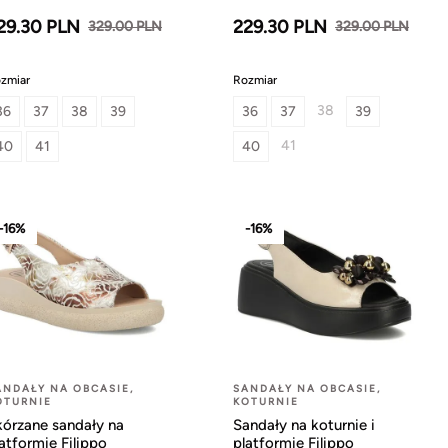
29.30 PLN
229.30 PLN
329.00 PLN
329.00 PLN
zmiar
Rozmiar
38
36
37
38
39
36
37
39
41
40
41
40
-16%
-16%
ANDAŁY NA OBCASIE,
SANDAŁY NA OBCASIE,
OTURNIE
KOTURNIE
kórzane sandały na
Sandały na koturnie i
atformie Filippo
platformie Filippo