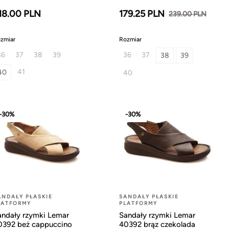
18.00 PLN
179.25 PLN
239.00 PLN
zmiar
Rozmiar
36
37
38
39
36
37
38
39
41
40
40
-30%
-30%
ANDAŁY PŁASKIE
SANDAŁY PŁASKIE
LATFORMY
PLATFORMY
andały rzymki Lemar
Sandały rzymki Lemar
0392 beż cappuccino
40392 brąz czekolada