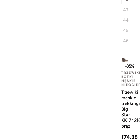
43
44
45
46
-35%
TRZEWIK
BOTKI
MĘSKIE
NIEOCIE
Trzewiki
męskie
trekkingi
Big
Star
KK17421
brąz
174.35