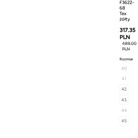
F3622-
68
Tex
żółty
317.35
PLN
489.00
PLN
Rozmiar
40
41
42
43
44
45