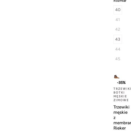
Rozmiar
40
41
42
43
44
45
-35%
TRZEWIK
BOTKI
MĘSKIE
ZIMOWE
Trzewiki
męskie
z
membra
Rieker