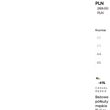
PLN
269.00
PLN
Rozmiar
42
43
44
45
-41%
CASUAL
MĘSKIE
Beżowe
półbuty
męskie