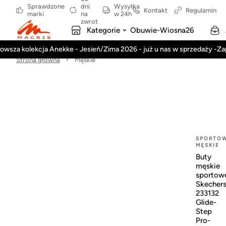
Sprawdzone
dni
Wysyłka
Kontakt
Regulamin
marki
na
w 24h
zwrot
Kategorie
Obuwie-Wiosna26
owsza kolekcja Anekke - Jesień/Zima 2026 - już u nas w sprzedaży -Z
Strona główna
Męskie
SPORTO
MĘSKIE
Buty
męskie
sportow
Skecher
233132
Glide-
Step
Pro-