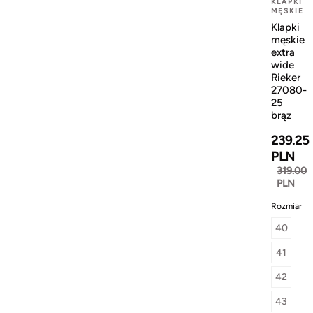
KLAPKI
MĘSKIE
Klapki
męskie
extra
wide
Rieker
27080-
25
brąz
239.25
PLN
319.00
PLN
Rozmiar
40
41
42
43