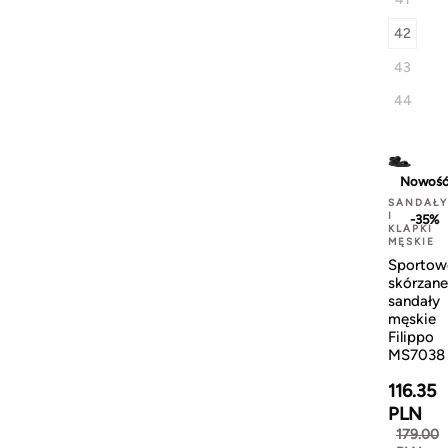
42
43
44
Nowoś
SANDAŁY
I
-35%
KLAPKI
MĘSKIE
Sportow
skórzane
sandały
męskie
Filippo
MS7038
116.35
PLN
179.00