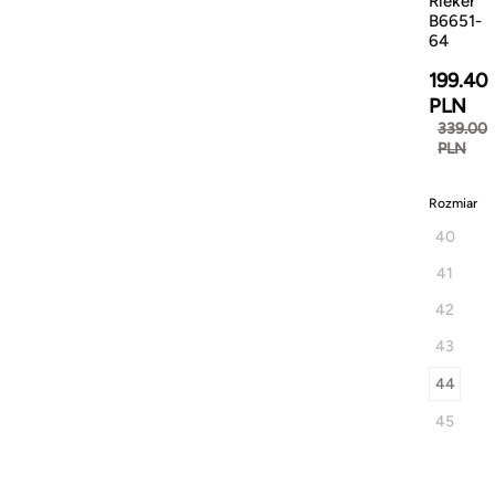
Rieker
B6651-
64
199.40
PLN
339.00
PLN
Rozmiar
40
41
42
43
44
45