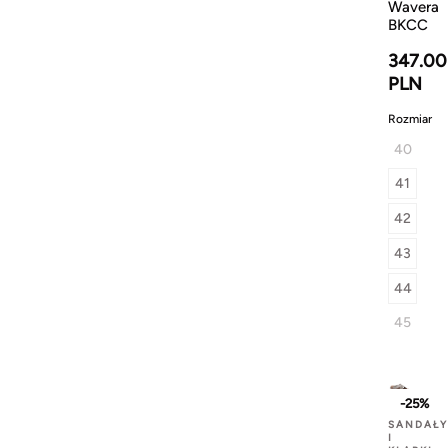
Wavera
BKCC
347.00
PLN
Rozmiar
40
41
42
43
44
45
-25%
SANDAŁY
I