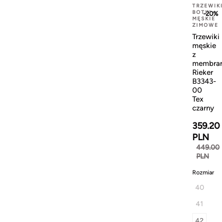
TRZEWIK
BOTKI
-20%
MĘSKIE
ZIMOWE
Trzewiki
męskie
z
membra
Rieker
B3343-
00
Tex
czarny
359.20
PLN
449.00
PLN
Rozmiar
40
41
42