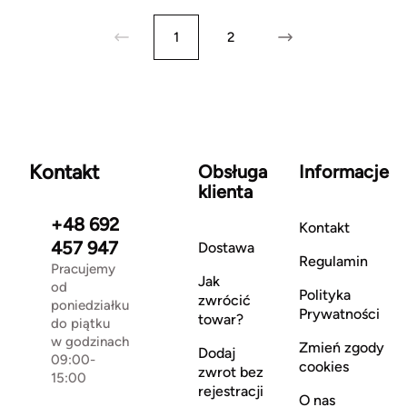
1
2
Kontakt
Obsługa
Informacje
klienta
+48 692
Kontakt
457 947
Dostawa
Regulamin
Pracujemy
Jak
od
Polityka
zwrócić
poniedziałku
Prywatności
towar?
do piątku
w godzinach
Zmień zgody
Dodaj
09:00-
cookies
zwrot bez
15:00
rejestracji
O nas