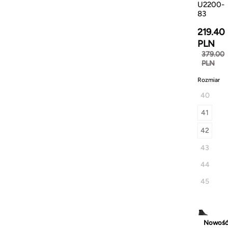
U2200-
83
219.40
PLN
379.00
PLN
Rozmiar
40
41
42
43
44
45
Nowoś