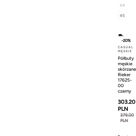
44
45
-20%
CASUAL
MĘSKIE
Półbuty
męskie
skórzane
Rieker
17625-
00
czarny
303.20
PLN
379.00
PLN