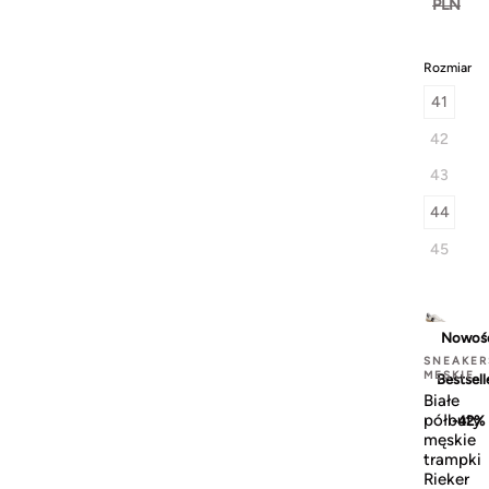
PLN
Rozmiar
41
42
43
44
45
Nowoś
SNEAKER
MĘSKIE
Bestsell
Białe
półbuty
-42%
męskie
trampki
Rieker