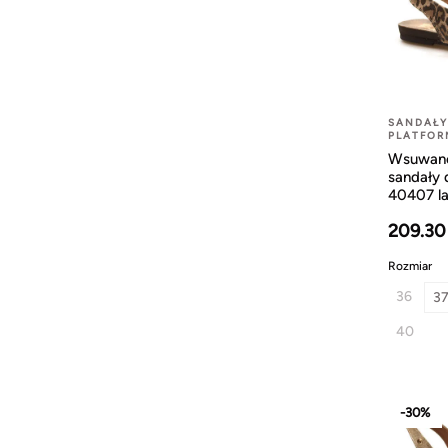
SANDAŁY
PLATFOR
Wsuwane
sandały
40407 l
209.30
Rozmiar
36
3
40
-30%