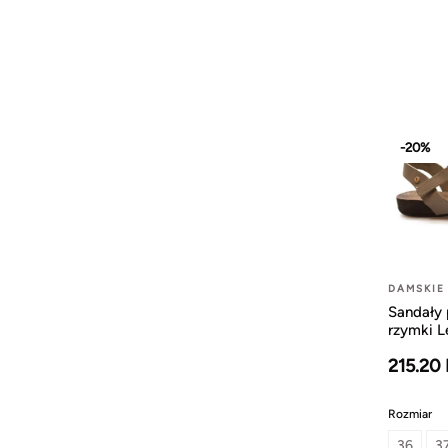
-20%
DAMSKIE
Sandały 
rzymki 
215.20
Rozmiar
36
3