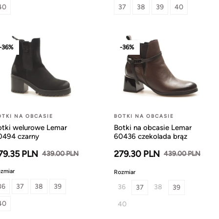
40
37
38
39
40
-36%
-36%
OTKI NA OBCASIE
BOTKI NA OBCASIE
otki welurowe Lemar
Botki na obcasie Lemar
0494 czarny
60436 czekolada brąz
79.35 PLN
279.30 PLN
439.00 PLN
439.00 PLN
zmiar
Rozmiar
36
37
38
39
36
38
37
39
40
40