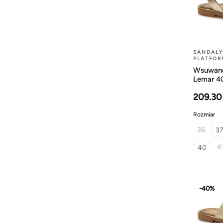
SANDAŁY
PLATFOR
Wsuwane
Lemar 4
209.30
Rozmiar
36
3
4
40
-40%