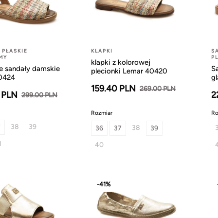
 PŁASKIE
KLAPKI
S
MY
P
klapki z kolorowej
 sandały damskie
S
plecionki Lemar 40420
0424
g
159.40 PLN
269.00 PLN
 PLN
2
299.00 PLN
Rozmiar
Ro
38
39
7
38
36
37
39
1
40
-41%