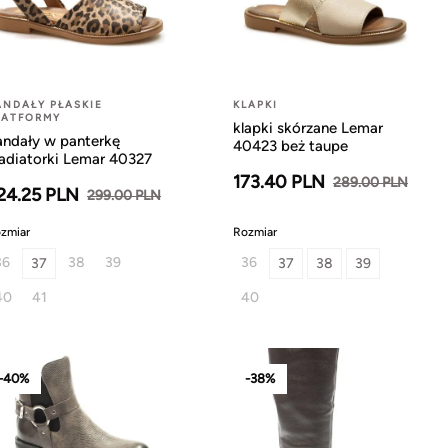
ANDAŁY PŁASKIE
KLAPKI
LATFORMY
klapki skórzane Lemar
andały w panterkę
40423 beż taupe
ladiatorki Lemar 40327
173.40 PLN
289.00 PLN
24.25 PLN
299.00 PLN
zmiar
Rozmiar
36
38
39
36
37
37
38
39
40
41
40
-40%
-38%