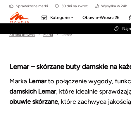
Sprawdzone marki
30 dni na zwrot
Wysyłka w 24h
Kategorie
Obuwie-Wiosna26
Najn
Strona główna
Marki
Lemar
Lemar – skórzane buty damskie na każ
Marka
Lemar
to połączenie wygody, funkcj
damskich Lemar
, które idealnie sprawdzaj
obuwie skórzane
, które zachwyca jakością 