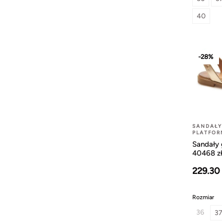
40
-28%
SANDAŁY
PLATFOR
Sandały 
40468 z
229.30
Rozmiar
36
3