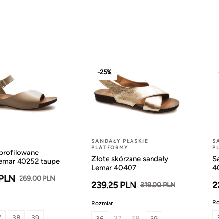
-25%
SANDAŁY PŁASKIE
S
PLATFORMY
P
profilowane
Złote skórzane sandały
S
Lemar 40252 taupe
Lemar 40407
4
 PLN
269.00 PLN
239.25 PLN
2
319.00 PLN
Ro
Rozmiar
7
38
39
37
38
36
39