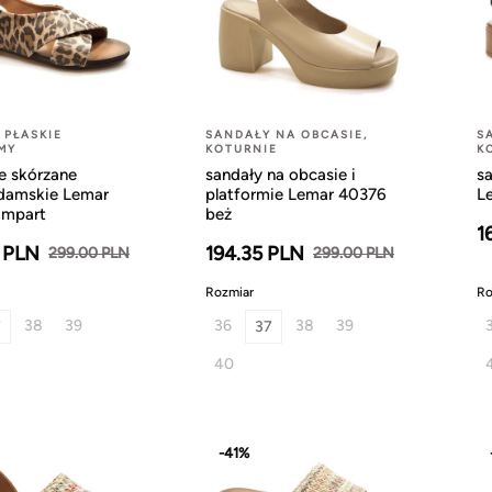
 PŁASKIE
SANDAŁY NA OBCASIE,
S
MY
KOTURNIE
K
 skórzane
sandały na obcasie i
s
 damskie Lemar
platformie Lemar 40376
L
ampart
beż
1
 PLN
194.35 PLN
299.00 PLN
299.00 PLN
Rozmiar
Ro
38
39
36
38
39
7
37
40
-41%