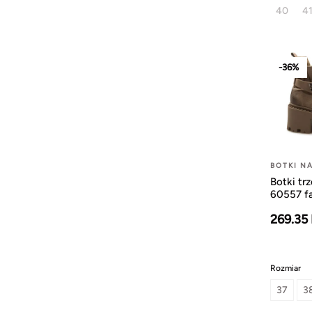
40
4
-36%
BOTKI N
Botki tr
60557 f
269.35
Rozmiar
37
3