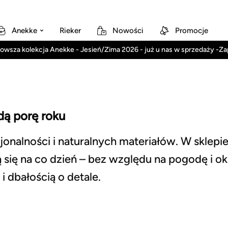
Anekke
Rieker
Nowości
Promocje
owsza kolekcja Anekke - Jesień/Zima 2026 - już u nas w sprzedaży -Z
dą porę roku
onalności i naturalnych materiałów. W sklepi
ą się na co dzień – bez względu na pogodę i ok
i dbałością o detale.