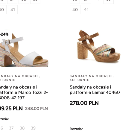
41
40
41
40
-24%
ANDAŁY NA OBCASIE,
SANDAŁY NA OBCASIE,
OTURNIE
KOTURNIE
ndały na obcasie i
Sandały na obcasie i
atformie Marco Tozzi 2-
platformie Lemar 40460
8008-42 197
278.00 PLN
89.25 PLN
248.00 PLN
zmiar
36
37
38
39
Rozmiar