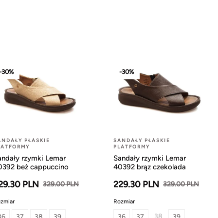
-30%
-30%
ANDAŁY PŁASKIE
SANDAŁY PŁASKIE
LATFORMY
PLATFORMY
andały rzymki Lemar
Sandały rzymki Lemar
0392 beż cappuccino
40392 brąz czekolada
29.30 PLN
229.30 PLN
329.00 PLN
329.00 PLN
zmiar
Rozmiar
38
36
37
38
39
36
37
39