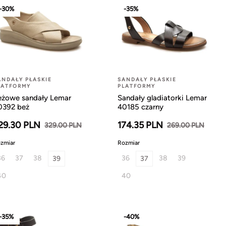
-30%
-35%
ANDAŁY PŁASKIE
SANDAŁY PŁASKIE
LATFORMY
PLATFORMY
eżowe sandały Lemar
Sandały gladiatorki Lemar
0392 beż
40185 czarny
29.30 PLN
174.35 PLN
329.00 PLN
269.00 PLN
zmiar
Rozmiar
36
37
38
36
38
39
39
37
40
40
-35%
-40%