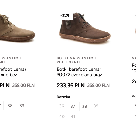
-35%
 PŁASKIM I
BOTKI NA PŁASKIM I
N
MIE
PLATFORMIE
P
refoot Lemar
Botki barefoot Lemar
1
ango beż
30072 czekolada brąz
2
 PLN
233.35 PLN
359.00 PLN
359.00 PLN
Ro
Rozmiar
7
38
39
36
39
37
38
1
40
41