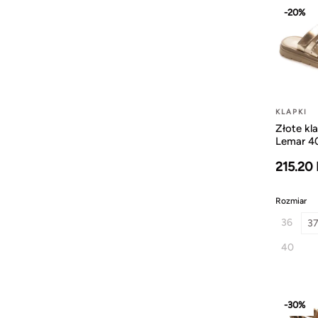
-20%
KLAPKI
Złote kl
Lemar 4
215.20
Rozmiar
36
3
40
-30%