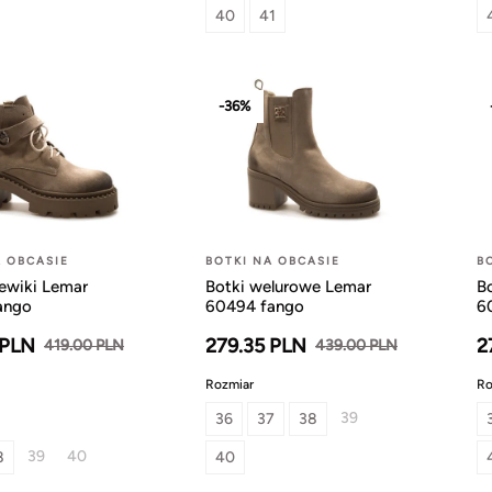
40
41
1
-36%
A OBCASIE
BOTKI NA OBCASIE
B
zewiki Lemar
Botki welurowe Lemar
B
ango
60494 fango
6
 PLN
279.35 PLN
2
419.00 PLN
439.00 PLN
Rozmiar
Ro
39
36
37
38
39
40
8
40