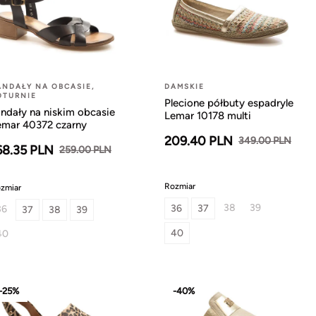
ANDAŁY NA OBCASIE,
DAMSKIE
OTURNIE
Plecione półbuty espadryle
andały na niskim obcasie
Lemar 10178 multi
emar 40372 czarny
209.40 PLN
349.00 PLN
68.35 PLN
259.00 PLN
Rozmiar
zmiar
38
39
36
37
36
37
38
39
40
40
-25%
-40%