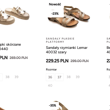
Nowość
-23%
SANDAŁY PŁASKIE
S
PLATFORMY
P
apki skórzane
Sandały rzymianki Lemar
B
0440
40032 szary
4
 PLN
269.00 PLN
229.25 PLN
2
299.00 PLN
Rozmiar
Ro
38
39
38
39
7
36
37
40
-35%