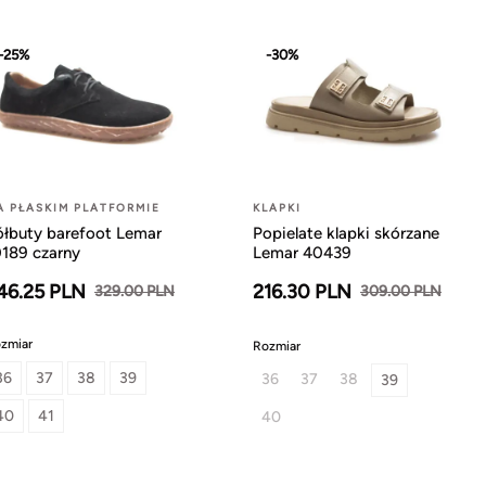
-25%
-30%
A PŁASKIM PLATFORMIE
KLAPKI
ółbuty barefoot Lemar
Popielate klapki skórzane
0189 czarny
Lemar 40439
46.25 PLN
216.30 PLN
329.00 PLN
309.00 PLN
zmiar
Rozmiar
36
37
38
39
36
37
38
39
40
41
40