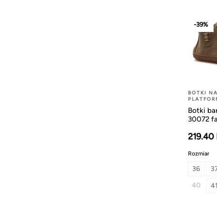
-39%
BOTKI NA
PLATFOR
Botki ba
30072 f
219.40
Rozmiar
36
3
40
4