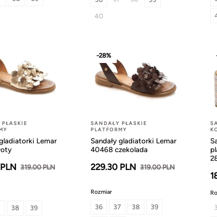
40
-28%
 PŁASKIE
SANDAŁY PŁASKIE
S
MY
PLATFORMY
K
gladiatorki Lemar
Sandały gladiatorki Lemar
Sa
łoty
40468 czekolada
pl
2
 PLN
229.30 PLN
319.00 PLN
319.00 PLN
1
Rozmiar
Ro
36
37
38
39
7
38
39