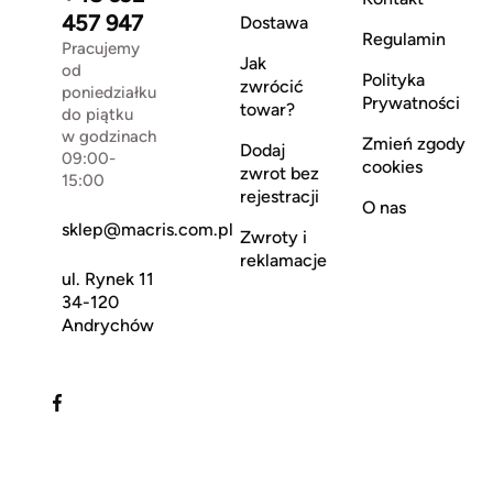
457 947
Dostawa
Regulamin
Pracujemy
Jak
od
Polityka
zwrócić
poniedziałku
Prywatności
towar?
do piątku
w godzinach
Zmień zgody
Dodaj
09:00-
cookies
zwrot bez
15:00
rejestracji
O nas
sklep@macris.com.pl
Zwroty i
reklamacje
ul. Rynek 11
34-120
Andrychów