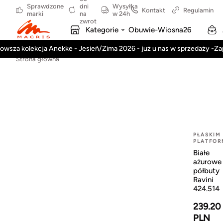
Sprawdzone
dni
Wysyłka
Kontakt
Regulamin
marki
na
w 24h
zwrot
Kategorie
Obuwie-Wiosna26
owsza kolekcja Anekke - Jesień/Zima 2026 - już u nas w sprzedaży -Z
Strona główna
-20%
NA
PŁASKIM
PLATFOR
Białe
ażurowe
półbuty
Ravini
424.514
239.20
PLN