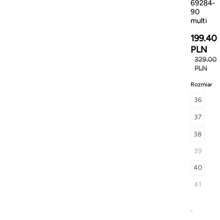
69284-
90
multi
199.40
PLN
329.00
PLN
Rozmiar
36
37
38
39
40
41