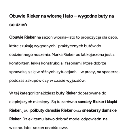
Obuwie Rieker na wiosnę i lato – wygodne buty na
co dzień
Obuwie Rieker
na sezon wiosna–lato to propozycja dla osób,
które szukają wygodnych i praktycznych butów do
codziennego noszenia. Marka Rieker od lat kojarzona jest z
komfortem, lekką konstrukcją i fasonami, które dobrze
sprawdzają się w różnych sytuacjach – w pracy, na spacerze,
podczas zakupów czy w czasie wyjazdów.
W tej kategorii znajdziesz
buty Rieker
dopasowane do
cieplejszych miesięcy. Są tu zarówno
sandały Rieker
i
klapki
Rieker
, jak i
półbuty damskie Rieker
oraz
sneakersy damskie
Rieker
. Dzięki temu łatwo dobrać model odpowiedni na
wiosnę, lato i sezon przejściowy.