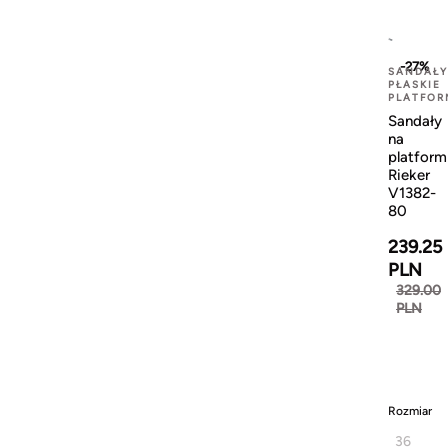
-27%
SANDAŁY
PŁASKIE
PLATFOR
Sandały
na
platform
Rieker
V1382-
80
239.25
PLN
329.00
PLN
Rozmiar
36