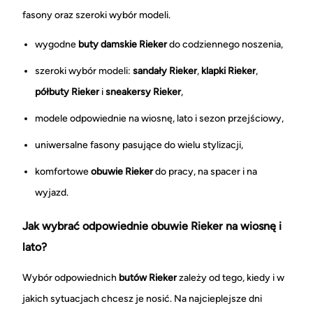
fasony oraz szeroki wybór modeli.
wygodne
buty damskie Rieker
do codziennego noszenia,
szeroki wybór modeli:
sandały Rieker
,
klapki Rieker
,
półbuty Rieker
i
sneakersy Rieker
,
modele odpowiednie na wiosnę, lato i sezon przejściowy,
uniwersalne fasony pasujące do wielu stylizacji,
komfortowe
obuwie Rieker
do pracy, na spacer i na
wyjazd.
Jak wybrać odpowiednie obuwie Rieker na wiosnę i
lato?
Wybór odpowiednich
butów Rieker
zależy od tego, kiedy i w
jakich sytuacjach chcesz je nosić. Na najcieplejsze dni