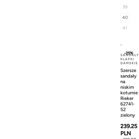
39
40
41
-25%
SANDAŁY
KLAPKI
DAMSKIE
Szersze
sandały
na
niskim
koturnie
Rieker
62741-
52
zielony
239.25
PLN