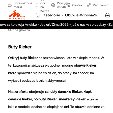
Sprawdzone
dni
Wysyłka
Kontakt
Regulamin
marki
na
w 24h
zwrot
Kategorie
Obuwie-Wiosna26
owsza kolekcja Anekke - Jesień/Zima 2026 - już u nas w sprzedaży -Z
Strona główna
Buty Rieker
Odkryj
buty Rieker
na sezon wiosna–lato w sklepie Macris. W
tej kategorii znajdziesz wygodne i modne
obuwie Rieker
,
które sprawdza się na co dzień, do pracy, na spacer, na
wyjazd i podczas letnich aktywności.
Nasza oferta obejmuje
sandały damskie Rieker
,
klapki
damskie Rieker
,
półbuty Rieker
,
sneakersy Rieker
, a także
lekkie modele idealne na cieplejsze dni. To obuwie cenione za