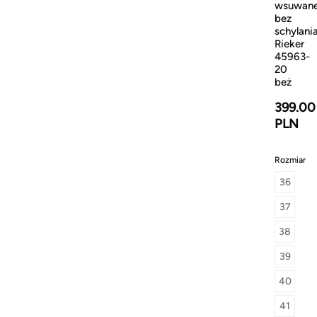
wsuwan
bez
schylani
Rieker
45963-
20
beż
399.00
PLN
Rozmiar
36
37
38
39
40
41