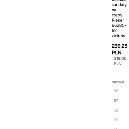
sandały
na
rzepy
Rieker
66280-
52
zielony
239.25
PLN
319.00
PLN
Rozmiar
36
37
38
39