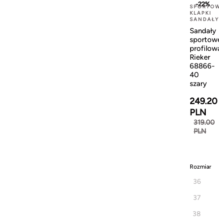
-22%
SPORTO
KLAPKI
SANDAŁY
Sandały
sportow
profilow
Rieker
68866-
40
szary
249.20
PLN
319.00
PLN
Rozmiar
36
37
38