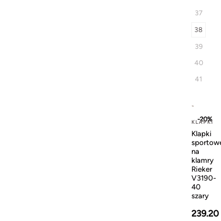
37
38
39
40
41
-20%
KLAPKI
Klapki
sportow
na
klamry
Rieker
V3190-
40
szary
239.20