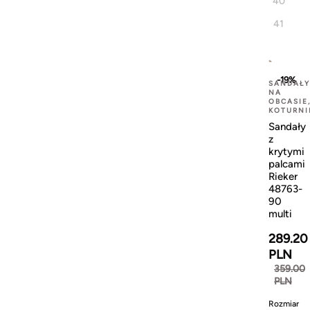
40
41
-19%
SANDAŁY
NA
OBCASIE
KOTURNI
Sandały
z
krytymi
palcami
Rieker
48763-
90
multi
289.20
PLN
359.00
PLN
Rozmiar