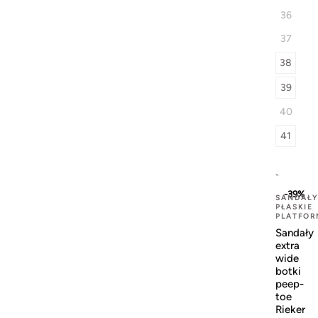
36
37
38
39
40
41
-39%
SANDAŁY
PŁASKIE
PLATFOR
Sandały
extra
wide
botki
peep-
toe
Rieker