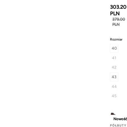
303.20
PLN
379.00
PLN
Rozmiar
40
41
42
43
44
45
Nowoś
PÓŁBUTY