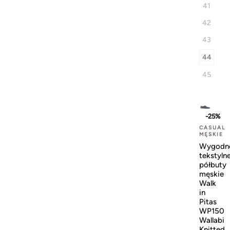
41
42
43
44
45
-25%
CASUAL
MĘSKIE
Wygodn
tekstyln
półbuty
męskie
Walk
in
Pitas
WP150
Wallabi
Knitted