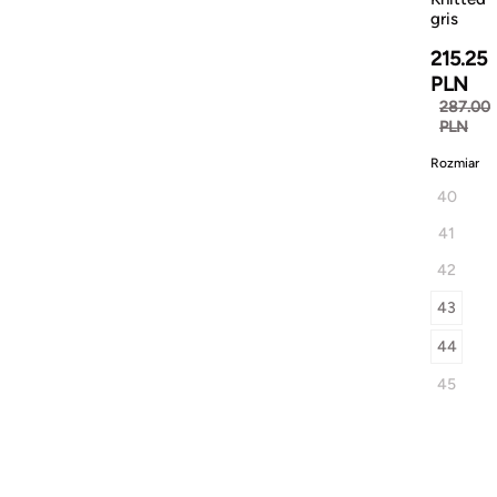
gris
215.25
PLN
287.00
PLN
Rozmiar
40
41
42
43
44
45