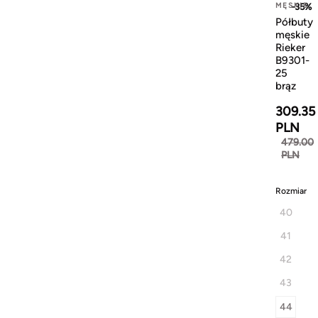
MĘSKIE
-35%
Półbuty
męskie
Rieker
B9301-
25
brąz
309.35
PLN
479.00
PLN
Rozmiar
40
41
42
43
44