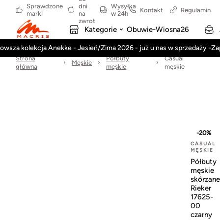
Sprawdzone
dni
Wysyłka
Kontakt
Regulamin
marki
na
w 24h
zwrot
Kategorie
Obuwie-Wiosna26
owsza kolekcja Anekke - Jesień/Zima 2026 - już u nas w sprzedaży -Z
Strona
Półbuty
Casual
Męskie
główna
męskie
męskie
-20%
CASUAL
MĘSKIE
Półbuty
męskie
skórzane
Rieker
17625-
00
czarny