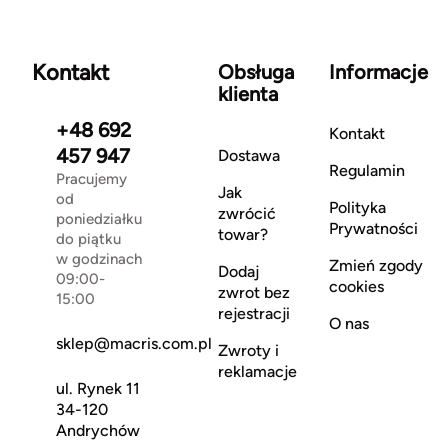
Kontakt
Obsługa
Informacje
klienta
+48 692
Kontakt
457 947
Dostawa
Regulamin
Pracujemy
Jak
od
Polityka
zwrócić
poniedziałku
Prywatności
towar?
do piątku
w godzinach
Zmień zgody
Dodaj
09:00-
cookies
zwrot bez
15:00
rejestracji
O nas
sklep@macris.com.pl
Zwroty i
reklamacje
ul. Rynek 11
34-120
Andrychów