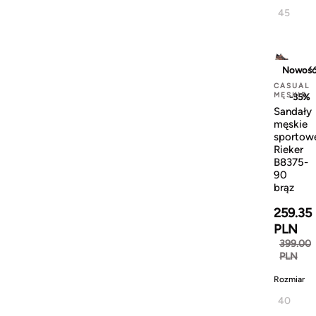
45
Nowoś
CASUAL
MĘSKIE
-35%
Sandały
męskie
sportow
Rieker
B8375-
90
brąz
259.35
PLN
399.00
PLN
Rozmiar
40