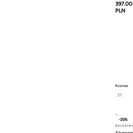
397.00
PLN
Rozmiar
37
-25%
BALERIN
Ażurowe