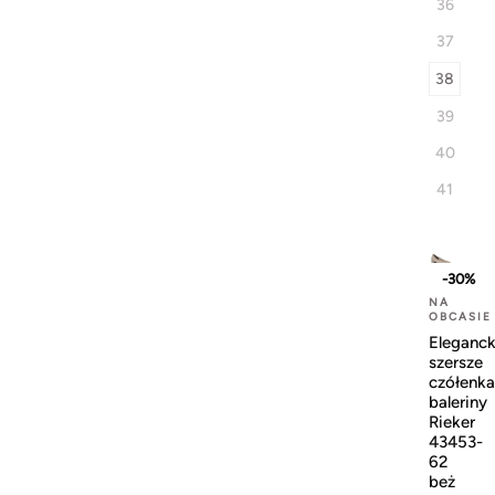
36
37
38
39
40
41
-30%
NA
OBCASIE
Eleganck
szersze
czółenka
baleriny
Rieker
43453-
62
beż