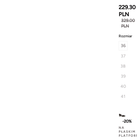
229.30
PLN
329.00
PLN
Rozmiar
36
37
38
39
40
41
-20%
NA
PŁASKIM
PLATFOR