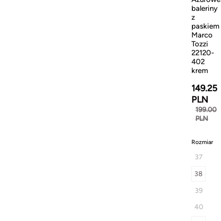
baleriny
z
paskiem
Marco
Tozzi
22120-
402
krem
149.25
PLN
199.00
PLN
Rozmiar
37
38
39
40