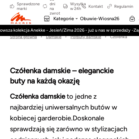
Sprawdzone
dni
Wysyłka
Kontakt
Regulamin
marki
na
w 24h
zwrot
Kategorie
Obuwie-Wiosna26
owsza kolekcja Anekke - Jesień/Zima 2026 - już u nas w sprzedaży -Z
Strona główna
Damskie
Półbuty damskie
Czółenka
Czółenka damskie – eleganckie
buty na każdą okazję
Czółenka damskie
to jedne z
najbardziej uniwersalnych butów w
kobiecej garderobie.Doskonale
sprawdzają się zarówno w stylizacjach