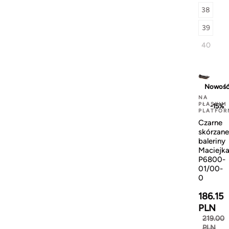
38
39
40
Nowoś
NA
PŁASKIM
-15%
PLATFOR
Czarne
skórzane
baleriny
Maciejk
P6800-
01/00-
0
186.15
PLN
219.00
PLN