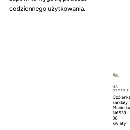
codziennego użytkowania.
NA
OBCASIE
Czółenk
sandały
Maciejk
N6539-
38
kwiaty