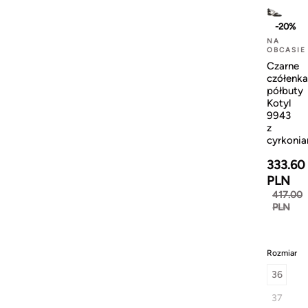
-20%
NA
OBCASIE
Czarne
czółenka
półbuty
Kotyl
9943
z
cyrkonia
333.60
PLN
417.00
PLN
Rozmiar
36
37