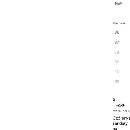
PLN
Rozmiar
36
37
38
39
40
41
-26%
CZÓŁEN
Czółenk
sandały
na