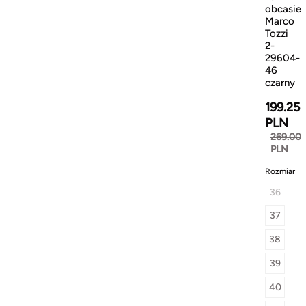
obcasie
Marco
Tozzi
2-
29604-
46
czarny
199.25
PLN
269.00
PLN
Rozmiar
36
37
38
39
40