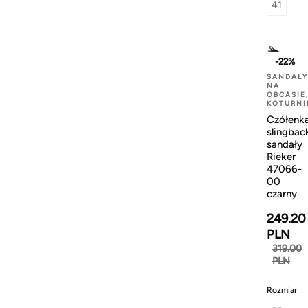
41
-22%
SANDAŁY
NA
OBCASIE
KOTURNI
Czółenk
slingbac
sandały
Rieker
47066-
00
czarny
249.20
PLN
319.00
PLN
Rozmiar