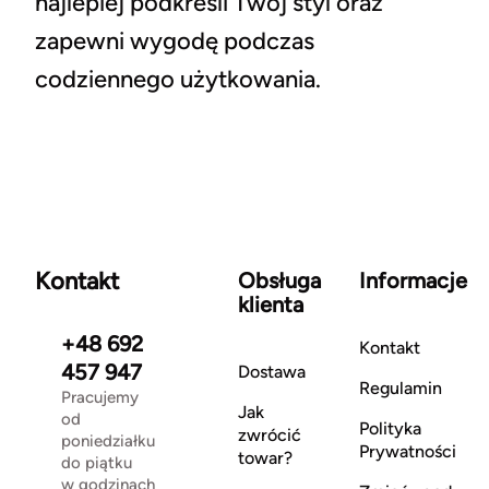
najlepiej podkreśli Twój styl oraz
zapewni wygodę podczas
codziennego użytkowania.
Kontakt
Obsługa
Informacje
klienta
+48 692
Kontakt
457 947
Dostawa
Regulamin
Pracujemy
Jak
od
Polityka
zwrócić
poniedziałku
Prywatności
towar?
do piątku
w godzinach