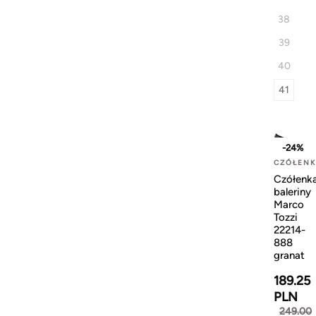
38
39
40
41
-24%
CZÓŁEN
Czółenk
baleriny
Marco
Tozzi
22214-
888
granat
189.25
PLN
249.00