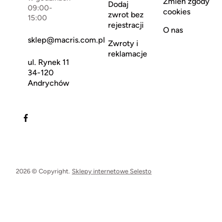
Zmień zgody
Dodaj
09:00-
cookies
zwrot bez
15:00
rejestracji
O nas
sklep@macris.com.pl
Zwroty i
reklamacje
ul. Rynek 11
34-120
Andrychów
2026 © Copyright.
Sklepy internetowe Selesto