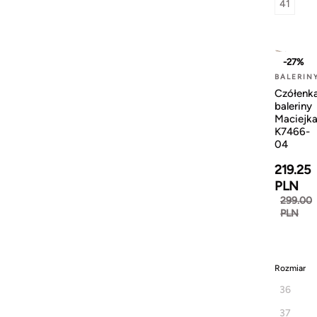
41
-27%
BALERIN
Czółenk
baleriny
Maciejk
K7466-
04
219.25
PLN
299.00
PLN
Rozmiar
36
37