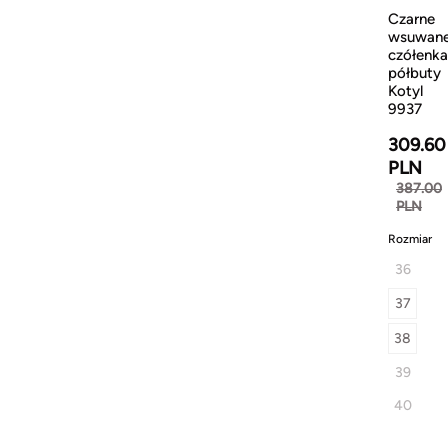
Czarne
wsuwan
czółenka
półbuty
Kotyl
9937
309.60
PLN
387.00
PLN
Rozmiar
36
37
38
39
40