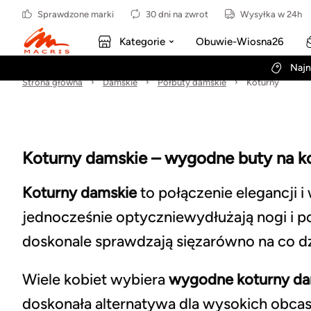
Sprawdzone marki
30 dni na zwrot
Wysyłka w 24h
Kategorie
Obuwie-Wiosna26
Najn
Strona główna
Damskie
Półbuty damskie
Koturny
Koturny damskie – wygodne buty na ko
Koturny damskie
to połączenie elegancji i
jednocześnie optyczniewydłużają nogi i p
doskonale sprawdzają sięzarówno na co dz
Wiele kobiet wybiera
wygodne koturny da
doskonała alternatywa dla wysokich obcas