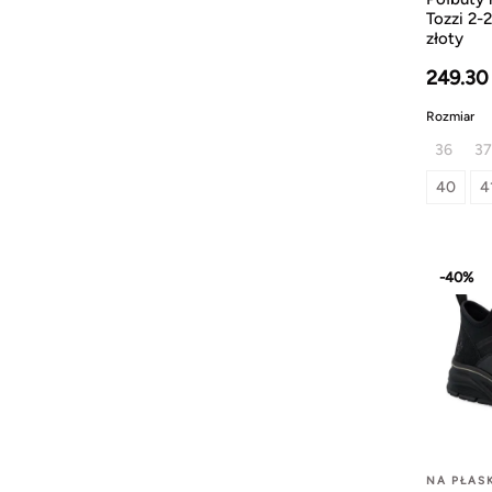
Tozzi 2-
złoty
249.30
Rozmiar
36
37
40
4
-40%
NA PŁAS