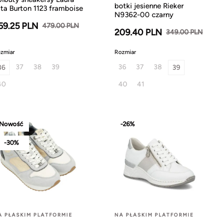
botki jesienne Rieker
ita Burton 1123 framboise
N9362-00 czarny
59.25 PLN
479.00 PLN
209.40 PLN
349.00 PLN
zmiar
Rozmiar
37
38
39
36
37
38
36
39
40
40
41
Nowość
-26%
-30%
A PŁASKIM PLATFORMIE
NA PŁASKIM PLATFORMIE