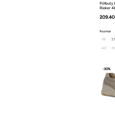
Półbuty 
Rieker 4
209.40
Rozmiar
36
3
40
4
-30%