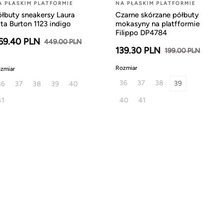
A PŁASKIM PLATFORMIE
NA PŁASKIM PLATFORMIE
ółbuty sneakersy Laura
Czarne skórzane półbuty
ta Burton 1123 indigo
mokasyny na platfformie
Filippo DP4784
69.40 PLN
449.00 PLN
139.30 PLN
199.00 PLN
Rozmiar
zmiar
36
37
38
39
36
37
38
39
40
41
40
41