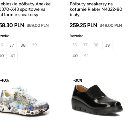
iebieskie półbuty Anekke
Półbuty sneakersy na
0370-X43 sportowe na
koturnie Rieker N4322-80
latformie sneakersy
biały
58.30 PLN
259.25 PLN
369.00 PLN
349.00 PLN
zmiar
Rozmiar
36
39
36
37
38
37
38
39
41
40
41
40
-40%
-30%