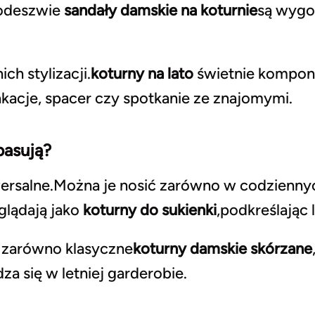
 podeszwie
sandały damskie na koturnie
są wygo
ch stylizacji.
koturny na lato
świetnie komponu
kacje, spacer czy spotkanie ze znajomymi.
pasują?
ersalne.Można je nosić zarówno w codziennych 
glądają jako
koturny do sukienki
,podkreślając l
 zarówno klasyczne
koturny damskie skórzane
a się w letniej garderobie.