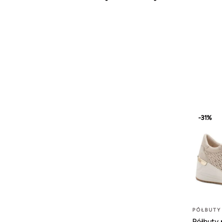
-31%
PÓŁBUTY
Półbuty 