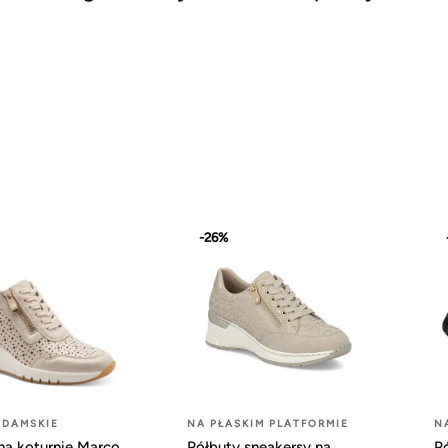
-26%
 DAMSKIE
NA PŁASKIM PLATFORMIE
N
na koturnie Marco
Półbuty sneakersy na
P