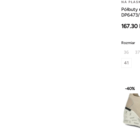
NA PŁAS
Półbuty 
DP6473/
167.30
Rozmiar
36
37
41
-40%