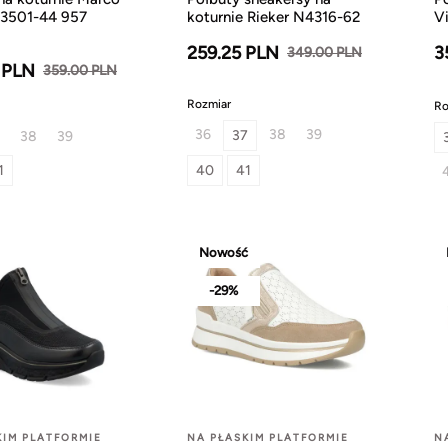
23501-44 957
koturnie Rieker N4316-62
V
259.25 PLN
3
349.00 PLN
 PLN
359.00 PLN
Rozmiar
Ro
36
38
39
37
38
39
1
40
41
Nowość
-29%
KIM PLATFORMIE
NA PŁASKIM PLATFORMIE
N