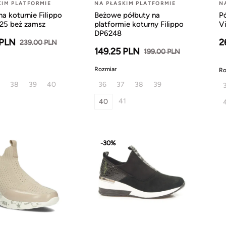
KIM PLATFORMIE
NA PŁASKIM PLATFORMIE
N
na koturnie Filippo
Beżowe półbuty na
P
25 beż zamsz
platformie koturny Filippo
Vi
DP6248
 PLN
2
239.00 PLN
149.25 PLN
199.00 PLN
Rozmiar
Ro
38
39
40
36
37
38
39
41
40
-30%