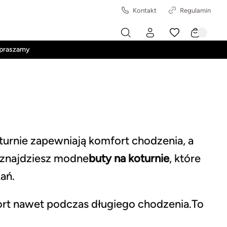
Kontakt
Regulamin
apraszamy
oturnie zapewniają komfort chodzenia, a
s znajdziesz modne
buty na koturnie
, które
ań.
ort nawet podczas długiego chodzenia.To