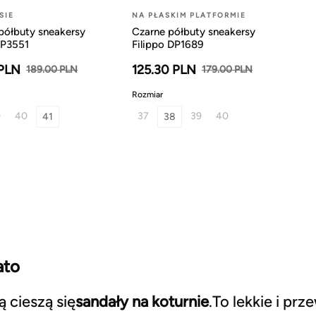
SIE
NA PŁASKIM PLATFORMIE
półbuty sneakersy
Czarne półbuty sneakersy
DP3551
Filippo DP1689
 PLN
125.30 PLN
189.00 PLN
179.00 PLN
Rozmiar
9
40
37
39
40
41
38
ato
 cieszą się
sandały na koturnie
.To lekkie i pr