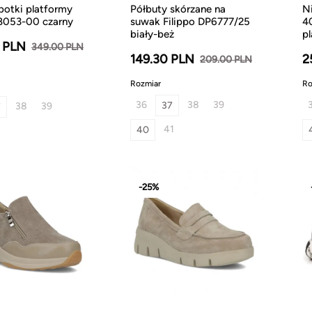
botki platformy
Półbuty skórzane na
N
8053-00 czarny
suwak Filippo DP6777/25
4
biały-beż
p
 PLN
349.00 PLN
149.30 PLN
2
209.00 PLN
Rozmiar
Ro
36
38
39
37
38
39
7
41
40
1
-25%