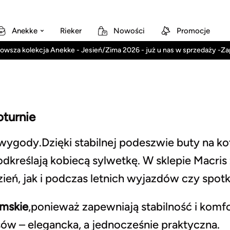
Anekke
Rieker
Nowości
Promocje
owsza kolekcja Anekke - Jesień/Zima 2026 - już u nas w sprzedaży -Z
turnie
 wygody.Dzięki stabilnej podeszwie buty na k
odkreślają kobiecą sylwetkę. W sklepie Macri
ień, jak i podczas letnich wyjazdów czy spotk
mskie
,ponieważ zapewniają stabilność i komf
ów – elegancka, a jednocześnie praktyczna.