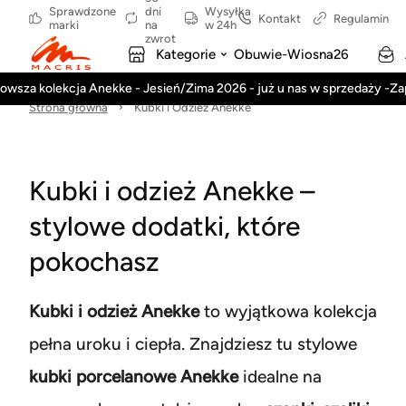
Sprawdzone
dni
Wysyłka
Kontakt
Regulamin
marki
na
w 24h
zwrot
Kategorie
Obuwie-Wiosna26
owsza kolekcja Anekke - Jesień/Zima 2026 - już u nas w sprzedaży -Z
Strona główna
Kubki i Odzież Anekke
Kubki i odzież
Anekke
–
stylowe dodatki, które
pokochasz
Kubki i odzież Anekke
to wyjątkowa kolekcja
pełna uroku i ciepła. Znajdziesz tu stylowe
kubki porcelanowe Anekke
idealne na