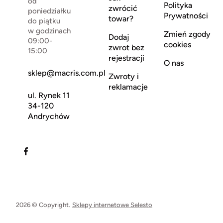
od
Polityka
zwrócić
poniedziałku
Prywatności
towar?
do piątku
w godzinach
Zmień zgody
Dodaj
09:00-
cookies
zwrot bez
15:00
rejestracji
O nas
sklep@macris.com.pl
Zwroty i
reklamacje
ul. Rynek 11
34-120
Andrychów
2026 © Copyright.
Sklepy internetowe Selesto