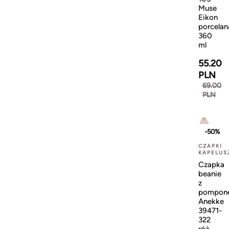
Muse
Eikon
porcelan
360
ml
55.20
PLN
69.00
PLN
-50%
CZAPKI
KAPELUS
Czapka
beanie
z
pompon
Anekke
39471-
322