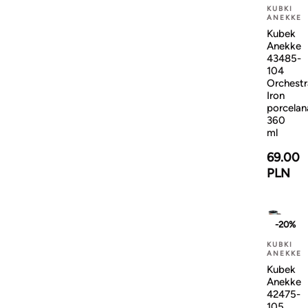
KUBKI
ANEKKE
Kubek
Anekke
43485-
104
Orchestr
Iron
porcelan
360
ml
69.00
PLN
-20%
KUBKI
ANEKKE
Kubek
Anekke
42475-
105