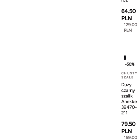
róż
64.50
PLN
129.00
PLN
-50%
CHUSTY
SZALE
Duży
czarny
szalik
Anekke
39470-
211
79.50
PLN
159.00