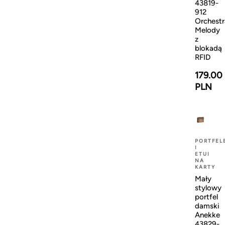
43819-
912
Orchestr
Melody
z
blokadą
RFID
179.00
PLN
PORTFEL
I
ETUI
NA
KARTY
Mały
stylowy
portfel
damski
Anekke
43829-