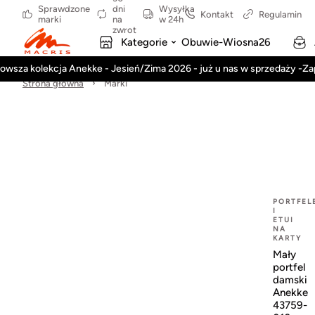
Sprawdzone
dni
Wysyłka
Kontakt
Regulamin
marki
na
w 24h
zwrot
Kategorie
Obuwie-Wiosna26
owsza kolekcja Anekke - Jesień/Zima 2026 - już u nas w sprzedaży -Z
Strona główna
Marki
PORTFEL
I
ETUI
NA
KARTY
Mały
portfel
damski
Anekke
43759-