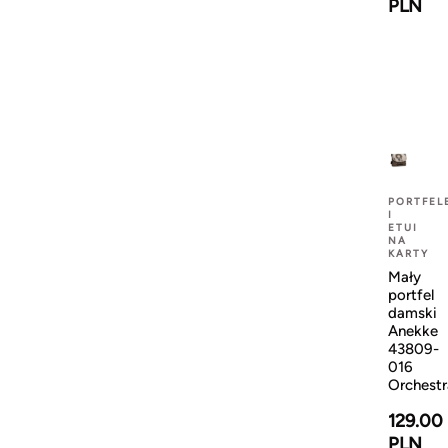
PLN
PORTFEL
I
ETUI
NA
KARTY
Mały
portfel
damski
Anekke
43809-
016
Orchestr
129.00
PLN