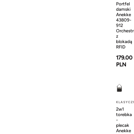
Portfel
damski
Anekke
43809-
912
Orchestr
z
blokadą
RFID
179.00
PLN
KLASYCZ
2w1
torebka
-
plecak
Anekke