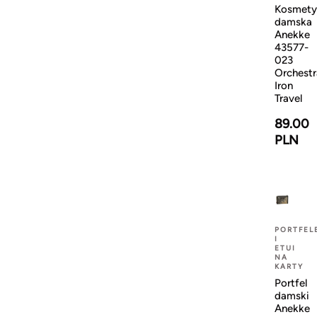
Kosmety
damska
Anekke
43577-
023
Orchestr
Iron
Travel
89.00
PLN
PORTFEL
I
ETUI
NA
KARTY
Portfel
damski
Anekke