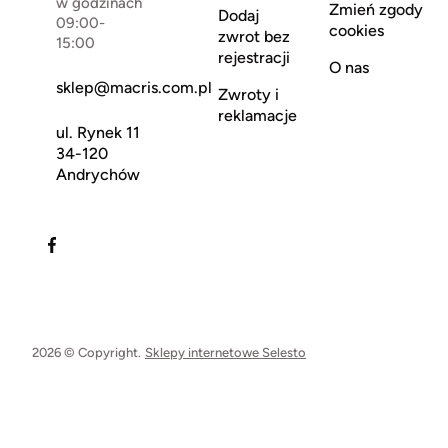
w godzinach
Zmień zgody
Dodaj
09:00-
cookies
zwrot bez
15:00
rejestracji
O nas
sklep@macris.com.pl
Zwroty i
reklamacje
ul. Rynek 11
34-120
Andrychów
2026 © Copyright.
Sklepy internetowe Selesto