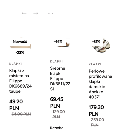
Nowość
-46%
-31%
-23%
KLAPKI
KLAPKI
KLAPKI
Srebrne
Klapki z
Perłowe
klapki
misiem na
profilowane
Filippo
Filippo
klapki
DK3611/22
DK6689/24
damskie
SI
taupe
Anekke
40371
69.45
49.20
PLN
179.30
PLN
129.00
PLN
64.00 PLN
PLN
259.00
PLN
Rozmiar