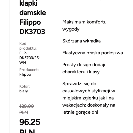
klapki
damskie
Filippo
Maksimum komfortu
wygody
DK3703
Skórzana wkładka
Kod
produktu:
Elastyczna płaska podeszwa
FLP-
DK3703/25-
WH
Prosty design dodaje
Producent:
charakteru i klasy
Filippo
Sprawdzi się do
Kolor:
casualowych stylizacji w
biały
miejskim zgiełku jak i na
wakacjach; doskonały na
129.00
letnie gorące dni
PLN
96.25
PLN