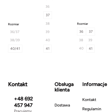
36
37
38
Rozmiar
Rozmiar
36
37
36/37
39
38/39
40
38
39
40
40/41
41
41
Kontakt
Obsługa
Informacje
klienta
+48 692
Kontakt
457 947
Dostawa
Regulamin
Pracujemy