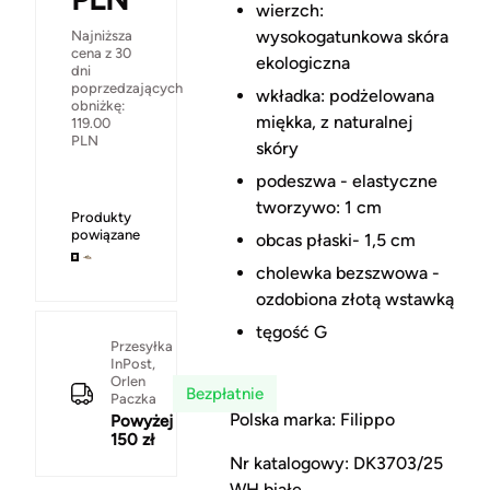
wierzch:
wysokogatunkowa skóra
Najniższa
cena z 30
ekologiczna
dni
poprzedzających
wkładka: podżelowana
obniżkę:
miękka, z naturalnej
119.00
PLN
skóry
podeszwa - elastyczne
tworzywo: 1 cm
Produkty
powiązane
obcas płaski- 1,5 cm
cholewka bezszwowa -
ozdobiona złotą wstawką
tęgość G
Przesyłka
InPost,
Orlen
Bezpłatnie
Paczka
Polska marka: Filippo
Powyżej
150 zł
Nr katalogowy: DK3703/25
WH białe