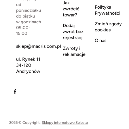
Jak
od
Polityka
zwrócić
poniedziałku
Prywatności
towar?
do piątku
w godzinach
Zmień zgody
Dodaj
09:00-
cookies
zwrot bez
15:00
rejestracji
O nas
sklep@macris.com.pl
Zwroty i
reklamacje
ul. Rynek 11
34-120
Andrychów
2026 © Copyright.
Sklepy internetowe Selesto