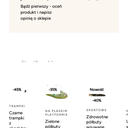
Bądź pierwszy - oceń
produkt i napisz
opinię o sklepie
-45%
-35%
Nowość
-40%
TRAMPKI
SPORTOWE
NA PŁASKIM
Czarne
PLATFORMIE
Zdrowotne
trampki
Zielone
półbuty
z
półbuty
wsuwane