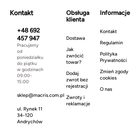
Kontakt
Obsługa
Informacje
klienta
+48 692
Kontakt
457 947
Dostawa
Regulamin
Pracujemy
Jak
od
Polityka
zwrócić
poniedziałku
Prywatności
towar?
do piątku
w godzinach
Zmień zgody
Dodaj
09:00-
cookies
zwrot bez
15:00
rejestracji
O nas
sklep@macris.com.pl
Zwroty i
reklamacje
ul. Rynek 11
34-120
Andrychów