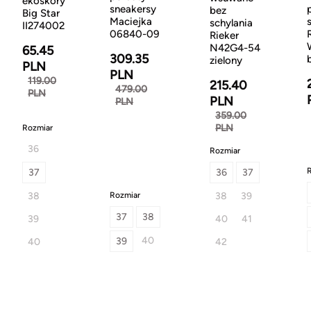
ekoskóry
sneakersy
bez
Big Star
Maciejka
schylania
II274002
06840-09
Rieker
N42G4-54
65.45
309.35
zielony
PLN
PLN
119.00
215.40
479.00
PLN
PLN
PLN
359.00
PLN
Rozmiar
36
Rozmiar
37
36
37
38
Rozmiar
38
39
37
38
39
40
41
40
39
40
42