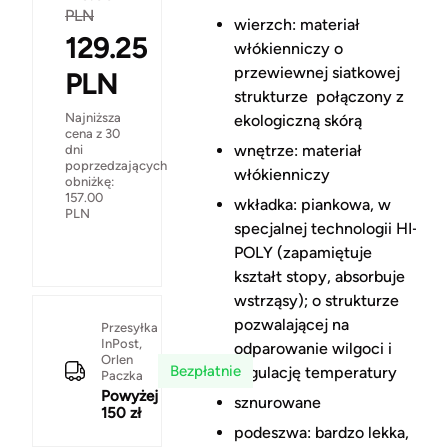
PLN
wierzch: materiał
129.25
włókienniczy o
przewiewnej siatkowej
PLN
strukturze połączony z
Najniższa
ekologiczną skórą
cena z 30
wnętrze: materiał
dni
poprzedzających
włókienniczy
obniżkę:
157.00
wkładka: piankowa, w
PLN
specjalnej technologii HI-
POLY (zapamiętuje
kształt stopy, absorbuje
wstrząsy); o strukturze
pozwalającej na
Przesyłka
InPost,
odparowanie wilgoci i
Orlen
Bezpłatnie
regulację temperatury
Paczka
Powyżej
sznurowane
150 zł
podeszwa: bardzo lekka,