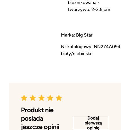
bieżnikowana -
tworzywo: 2-3,5 cm
Marka: Big Star
Nr katalogowy: NN274A094
biały/niebieski
Produkt nie
posiada
Dodaj
pierwszą
jeszcze opinii
opinię