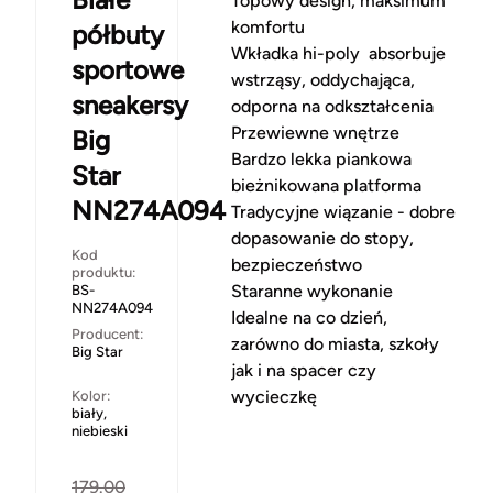
Topowy design, maksimum
komfortu
półbuty
Wkładka hi-poly absorbuje
sportowe
wstrząsy, oddychająca,
sneakersy
odporna na odkształcenia
Przewiewne wnętrze
Big
Bardzo lekka piankowa
Star
bieżnikowana platforma
NN274A094
Tradycyjne wiązanie - dobre
dopasowanie do stopy,
Kod
bezpieczeństwo
produktu:
Staranne wykonanie
BS-
NN274A094
Idealne na co dzień,
Producent:
zarówno do miasta, szkoły
Big Star
jak i na spacer czy
wycieczkę
Kolor:
biały,
niebieski
179.00