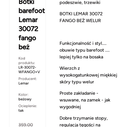
Botki
podeszwie, trzewiki
barefoot
BOTKI LEMAR 30072
Lemar
FANGO BEŻ WELUR
30072
fango
Funkcjonalność i styl....
beż
obuwie typu barefoot ....
lepiej tylko na bosaka
Kod
produktu:
LR-30072-
Wierzch z
WFANGO+V
wysokogatunkowej miękkiej
Producent:
skóry typu welur
Lemar
Proste zakładanie -
Kolor:
beżowy
wsuwane, na zamek - jak
Ocieplenie:
wygodniej
tak
Dobre trzymanie stopy,
regulacja tęgości na
359.00