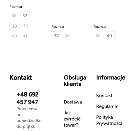
Rozmiar
36
37
39
38
Rozmiar
Rozmiar
38
36
37
40
40
41
Kontakt
Obsługa
Informacje
klienta
+48 692
Kontakt
457 947
Dostawa
Regulamin
Pracujemy
Jak
od
Polityka
zwrócić
poniedziałku
Prywatności
towar?
do piątku