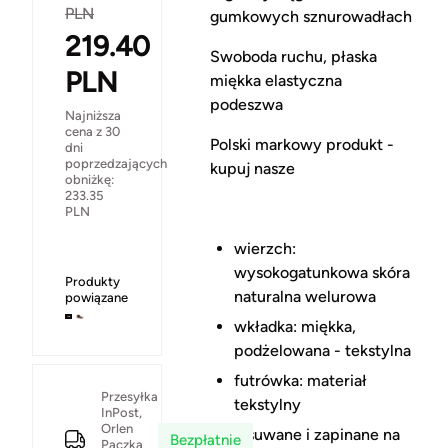
PLN
gumkowych sznurowadłach
219.40
Swoboda ruchu, płaska
PLN
miękka elastyczna
podeszwa
Najniższa
cena z 30
Polski markowy produkt -
dni
poprzedzających
kupuj nasze
obniżkę:
233.35
PLN
wierzch:
wysokogatunkowa skóra
Produkty
naturalna welurowa
powiązane
wkładka: miękka,
podżelowana - tekstylna
futrówka: materiał
Przesyłka
tekstylny
InPost,
Orlen
wsuwane i zapinane na
Bezpłatnie
Paczka