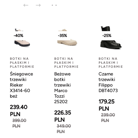
-40%
-35%
-25%
BOTKI NA
BOTKI NA
BOTKI NA
PŁASKIM I
PŁASKIM I
PŁASKIM I
PLATFORMIE
PLATFORMIE
PLATFORMIE
Śniegowce
Beżowe
Czarne
trzewiki
botki
trzewiki
Rieker
trzewiki
Filippo
X3414-60
Marco
DBT4073
beż
Tozzi
179.25
25202
239.40
PLN
226.35
PLN
239.00
PLN
399.00
PLN
PLN
349.00
PLN