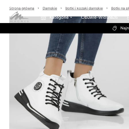
Sprawdzone marki
30 dni na zwrot
Wysyłka w 24h
Strona główna
Damskie
Botki i kozaki damskie
Botki na p
Kategorie
Obuwie-Wiosna26
Najn