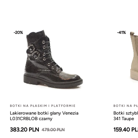
-20%
-41%
BOTKI NA PŁASKIM I PLATFORMIE
BOTKI NA P
Lakierowane botki glany Venezia
Botki sztyb
L031CRBLOB czarny
341 Taupe
383.20 PLN
159.40 P
479.00 PLN