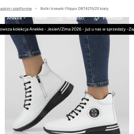
łaskim i platformie
Botki trzewiki Filippo DBT4215/25 biały
Anekke
Rieker
Nowości
Promocje
owsza kolekcja Anekke - Jesień/Zima 2026 - już u nas w sprzedaży -Z