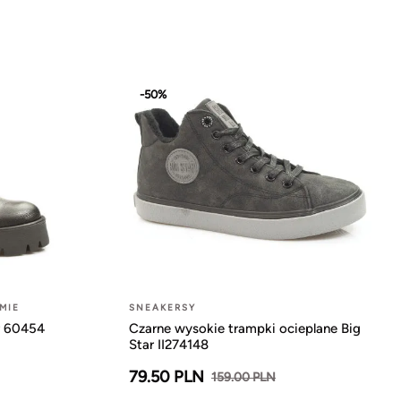
-50%
MIE
SNEAKERSY
r 60454
Czarne wysokie trampki ocieplane Big
Star II274148
79.50 PLN
159.00 PLN