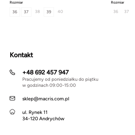
Rozmiar
Rozmiar
38
40
36
37
36
37
39
Kontakt
+48 692 457 947
Pracujemy od poniedziałku do piątku
w godzinach 09:00-15:00
sklep@macris.com.pl
ul. Rynek 11
34-120 Andrychów