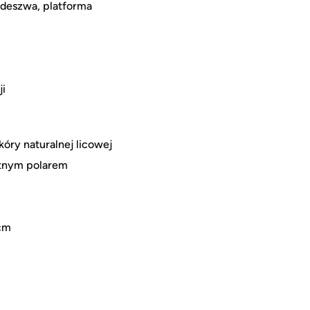
odeszwa, platforma
ji
ry naturalnej licowej
atnym polarem
 cm