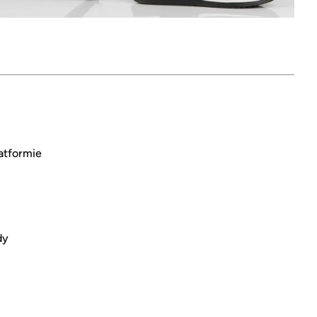
atformie
dy