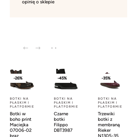
opinię o sklepie
-26%
-45%
-35%
BOTKI NA
BOTKI NA
BOTKI NA
PŁASKIM I
PŁASKIM I
PŁASKIM I
PLATFORMIE
PLATFORMIE
PLATFORMIE
Botki w
Czarne
Trzewiki
boho print
botki
botki z
Maciejka
Filippo
membraną
07006-02
DBT3987
Rieker
brąz
N1305-35