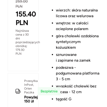
259.00
PLN
wierzch: skóra naturalna
155.40
licowa oraz welurowa
PLN
wnętrze: w całości
ocieplone polarem
Najniższa
cena z 30
góra cholewki ozdobiona
dni
syntetycznym
poprzedzających
obniżkę:
kożuszkiem
179.30
PLN
sznurowane
i zapinane na zamek
podeszwa -
podgumowana platforma
3 - 5 cm
Przesyłka
InPost,
wysokość cholewki bez
Orlen
Bezpłatnie
obcasa - 12 cm
Paczka
Powyżej
tęgość G
150 zł