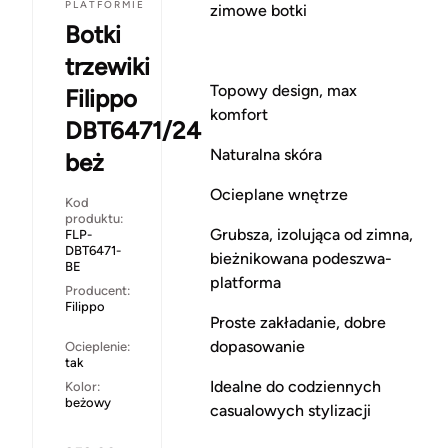
PLATFORMIE
zimowe botki
Botki
trzewiki
Topowy design, max
Filippo
komfort
DBT6471/24
Naturalna skóra
beż
Ocieplane wnętrze
Kod
produktu:
Grubsza, izolująca od zimna,
FLP-
DBT6471-
bieżnikowana podeszwa-
BE
platforma
Producent:
Filippo
Proste zakładanie, dobre
dopasowanie
Ocieplenie:
tak
Idealne do codziennych
Kolor:
beżowy
casualowych stylizacji