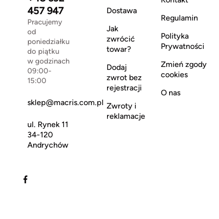
457 947
Dostawa
Regulamin
Pracujemy
Jak
od
Polityka
zwrócić
poniedziałku
Prywatności
towar?
do piątku
w godzinach
Zmień zgody
Dodaj
09:00-
cookies
zwrot bez
15:00
rejestracji
O nas
sklep@macris.com.pl
Zwroty i
reklamacje
ul. Rynek 11
34-120
Andrychów