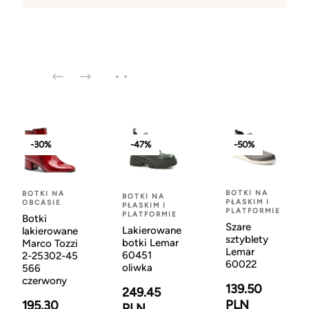
-30%
-47%
-50%
BOTKI NA
BOTKI NA
BOTKI NA
PŁASKIM I
OBCASIE
PŁASKIM I
PLATFORMIE
PLATFORMIE
Botki
Szare
Lakierowane
lakierowane
sztyblety
botki Lemar
Marco Tozzi
Lemar
60451
2-25302-45
60022
oliwka
566
czerwony
139.50
249.45
PLN
195.30
PLN