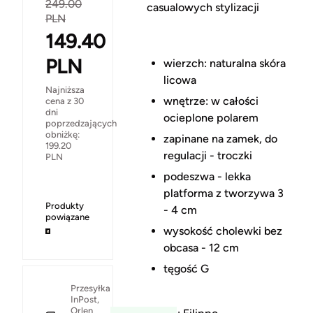
249.00
casualowych stylizacji
PLN
149.40
PLN
wierzch: naturalna skóra
licowa
Najniższa
wnętrze: w całości
cena z 30
dni
ocieplone polarem
poprzedzających
obniżkę:
zapinane na zamek, do
199.20
regulacji - troczki
PLN
podeszwa - lekka
platforma z tworzywa 3
Produkty
- 4 cm
powiązane
wysokość cholewki bez
obcasa - 12 cm
tęgość G
Przesyłka
InPost,
Orlen