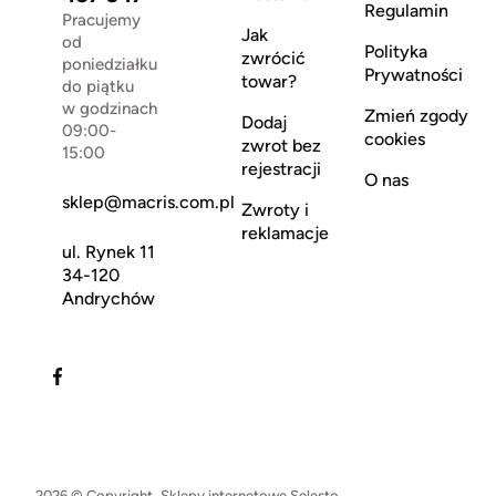
Regulamin
Pracujemy
Jak
od
Polityka
zwrócić
poniedziałku
Prywatności
towar?
do piątku
w godzinach
Zmień zgody
Dodaj
09:00-
cookies
zwrot bez
15:00
rejestracji
O nas
sklep@macris.com.pl
Zwroty i
reklamacje
ul. Rynek 11
34-120
Andrychów
2026 © Copyright.
Sklepy internetowe Selesto