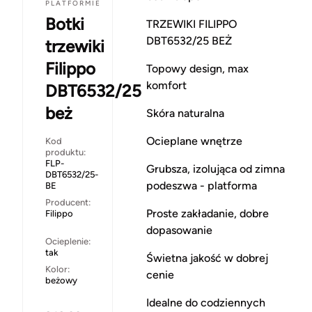
PLATFORMIE
Botki
TRZEWIKI FILIPPO
DBT6532/25 BEŻ
trzewiki
Filippo
Topowy design, max
komfort
DBT6532/25
beż
Skóra naturalna
Ocieplane wnętrze
Kod
produktu:
FLP-
Grubsza, izolująca od zimna
DBT6532/25-
podeszwa - platforma
BE
Producent:
Proste zakładanie, dobre
Filippo
dopasowanie
Ocieplenie:
tak
Świetna jakość w dobrej
Kolor:
cenie
beżowy
Idealne do codziennych