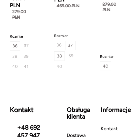
279.00
PLN
469.00 PLN
PLN
279.00
PLN
Rozmiar
Rozmiar
36
37
37
36
39
38
38
39
Rozmiar
40
40
41
40
Kontakt
Obsługa
Informacje
klienta
+48 692
Kontakt
457 947
Dostawa