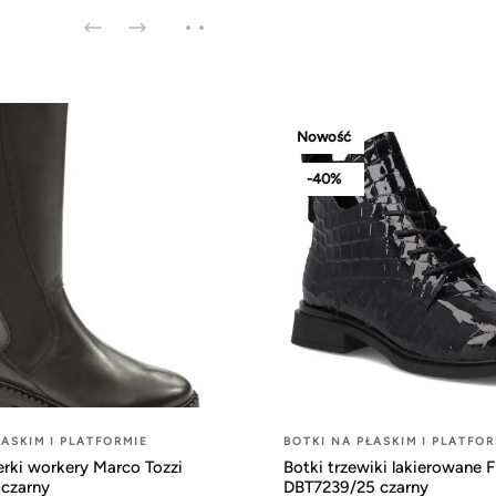
Nowość
-40%
ŁASKIM I PLATFORMIE
BOTKI NA PŁASKIM I PLATFOR
erki workery Marco Tozzi
Botki trzewiki lakierowane F
czarny
DBT7239/25 czarny