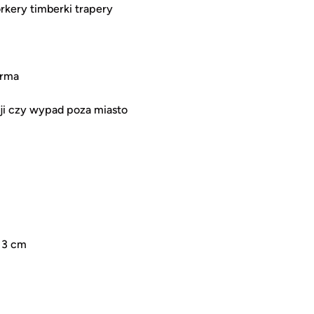
kery timberki trapery
orma
ji czy wypad poza miasto
 3 cm