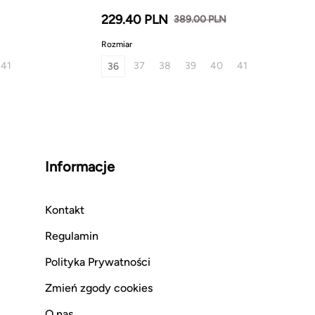
229.40 PLN
389.00 PLN
Rozmiar
41
37
38
39
40
41
36
Informacje
Kontakt
Regulamin
Polityka Prywatności
Zmień zgody cookies
O nas