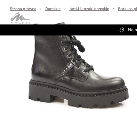
Sprawdzone marki
30 dni na zwrot
Wysyłka w 24h
Strona główna
Damskie
Botki i kozaki damskie
Botki na p
Kategorie
Obuwie-Wiosna26
Najn