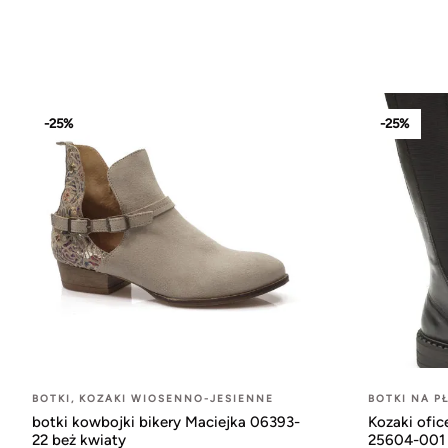
-25%
-25%
BOTKI, KOZAKI WIOSENNO-JESIENNE
BOTKI NA P
botki kowbojki bikery Maciejka 06393-
Kozaki ofic
22 beż kwiaty
25604-001 