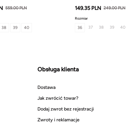
LN
149.35 PLN
559.00 PLN
249.00 PLN
Rozmiar
37
38
39
40
38
39
40
36
Obsługa klienta
Dostawa
Jak zwrócić towar?
Dodaj zwrot bez rejestracji
Zwroty i reklamacje