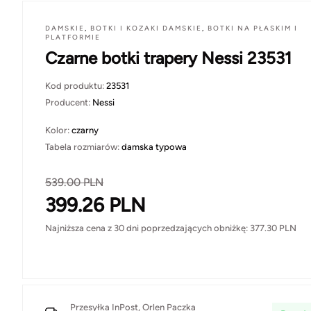
DAMSKIE
,
BOTKI I KOZAKI DAMSKIE
,
BOTKI NA PŁASKIM I
PLATFORMIE
Czarne botki trapery Nessi 23531
Kod produktu:
23531
Producent:
Nessi
Kolor:
czarny
Tabela rozmiarów:
damska typowa
539.00
PLN
399.26
PLN
Najniższa cena z 30 dni poprzedzających obniżkę:
377.30
PLN
Przesyłka InPost, Orlen Paczka