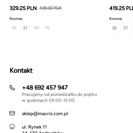
329.25 PLN
419.25 P
439.00 PLN
Rozmiar
Rozmiar
36
38
39
37
36
37
Kontakt
+48 692 457 947
Pracujemy od poniedziałku do piątku
w godzinach 09:00-15:00
sklep@macris.com.pl
ul. Rynek 11