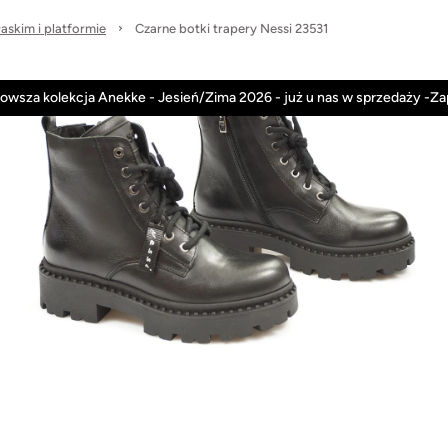
łaskim i platformie
Czarne botki trapery Nessi 23531
Anekke
Rieker
Nowości
Promocje
owsza kolekcja Anekke - Jesień/Zima 2026 - już u nas w sprzedaży -Z