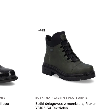
-41%
MIE
BOTKI NA PŁASKIM I PLATFORMIE
ilippo
Botki śniegowce z membraną Rieker
Y3163-54 Tex zieleń