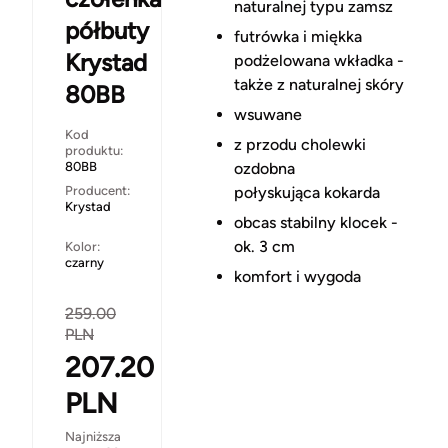
naturalnej typu zamsz
półbuty
futrówka i miękka
Krystad
podżelowana wkładka -
także z naturalnej skóry
80BB
wsuwane
Kod
z przodu cholewki
produktu:
80BB
ozdobna
Producent:
połyskująca kokarda
Krystad
obcas stabilny klocek -
ok. 3 cm
Kolor:
czarny
komfort i wygoda
259.00
PLN
207.20
PLN
Najniższa