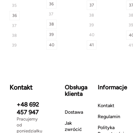
36
37
3
35
37
38
3
36
38
39
3
37
39
40
4
38
40
41
39
41
Kontakt
Obsługa
Informacje
klienta
+48 692
Kontakt
457 947
Dostawa
Regulamin
Pracujemy
Jak
od
Polityka
zwrócić
poniedziałku