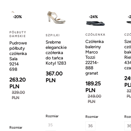
-20%
-24%
-
PÓŁBUTY
CZÓŁENKA
CZ
SZPILKI
DAMSKIE
Czółenka
Sze
Srebrne
Pudrowe
baleriny
czó
eleganckie
półbuty
Marco
bal
czółenka
czółenka
Tozzi
Rie
do tańca
Sala
22214-
43
Kotyl 1283
9214
888
cza
698
granat
367.00
24
263.20
PLN
189.25
PL
PLN
PLN
32
329.00
249.00
P
PLN
PLN
Rozmiar
Rozmiar
Roz
35
36
3
Rozmiar