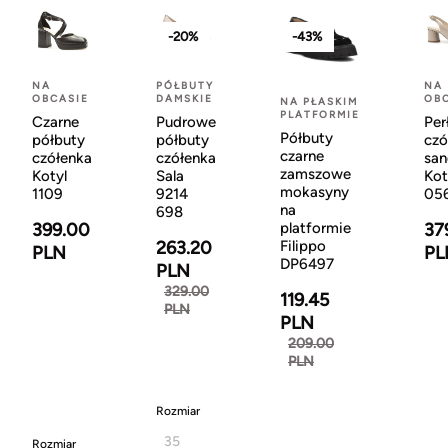
-20%
-43%
NA
PÓŁBUTY
NA
OBCASIE
DAMSKIE
OB
NA PŁASKIM
PLATFORMIE
Czarne
Pudrowe
Per
Półbuty
półbuty
półbuty
czó
czarne
czółenka
czółenka
san
zamszowe
Kotyl
Sala
Kot
mokasyny
1109
9214
05
na
698
399.00
37
platformie
263.20
Filippo
PLN
PL
DP6497
PLN
329.00
119.45
PLN
PLN
209.00
PLN
Rozmiar
35
Rozmiar