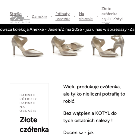
Sprawdzone
dni
Wysyłka
Kontakt
Regulamin
marki
na
w 24h
Złote
zwrot
Strona
Półbuty
Na
czółenka
Damskie
Kategorie
Obuwie-Wiosna26
główna
damskie
obcasie
szpilki Kotyl
7289
owsza kolekcja Anekke - Jesień/Zima 2026 - już u nas w sprzedaży -Z
Wielu produkuje czółenka,
ale tylko nieliczni potrafią to
DAMSKIE
,
PÓŁBUTY
robić.
DAMSKIE
,
NA
OBCASIE
Bez wątpienia KOTYL do
Złote
tych ostatnich należy !
czółenka
Docenisz - jak