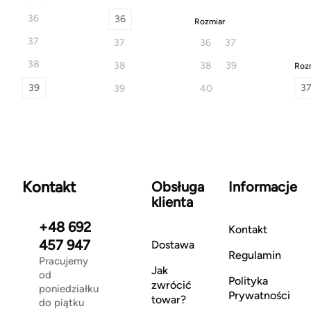
36
36
Rozmiar
37
37
36
37
38
38
38
39
Roz
39
3
39
40
Kontakt
Obsługa
Informacje
klienta
+48 692
Kontakt
457 947
Dostawa
Regulamin
Pracujemy
Jak
od
Polityka
zwrócić
poniedziałku
Prywatności
towar?
do piątku