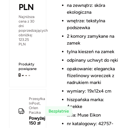
PLN
na zewnątrz: skóra
ekologiczna
Najniższa
wnętrze: tekstylna
cena z 30
dni
podszewka
poprzedzających
obniżkę:
2 komory zamykane na
123.25
zamek
PLN
tylna kieszeń na zamek
odpinany uchwyt do ręki
Produkty
opakowanie: elegancka
powiązane
flizelinowy woreczek z
nadrukiem marki
wymiary: 19x12x4 cm
Przesyłka
hiszpańska marka:
InPost,
Anekke
Orlen
Bezpłatnie
Paczka
linia: Muse Eikon
Powyżej
150 zł
nr katalogowy: 42757-