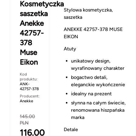
Kosmetyczka
Stylowa kosmetyczka,
saszetka
saszetka
Anekke
ANEKKE 42757-378 MUSE
42757-
EIKON
378
Atuty
Muse
Eikon
unikatowy design,
wyrafinowany charakter
Kod
bogactwo detali,
produktu:
ANK-
eleganckie wykończenie
42757-378
idealny na prezent
Producent:
Anekke
słynna na całym świecie,
renomowana hiszpańska
145.00
marka
PLN
Detale
116.00