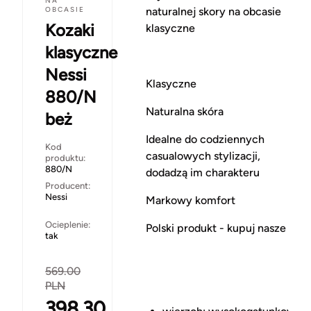
NA
naturalnej skory na obcasie
OBCASIE
Kozaki
klasyczne
klasyczne
Nessi
Klasyczne
880/N
Naturalna skóra
beż
Idealne do codziennych
Kod
casualowych stylizacji,
produktu:
880/N
dodadzą im charakteru
Producent:
Nessi
Markowy komfort
Ocieplenie:
Polski produkt - kupuj nasze
tak
569.00
PLN
398.30