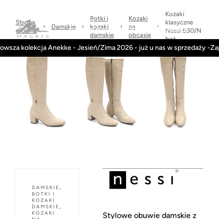
Sprawdzone
dni
Wysyłka
Kontakt
Regulamin
marki
na
w 24h
Kozaki
Botki i
Kozaki
zwrot
Strona
klasyczne
Damskie
kozaki
na
Kategorie
Obuwie-Wiosna26
główna
Nessi 880/N
damskie
obcasie
beż
owsza kolekcja Anekke - Jesień/Zima 2026 - już u nas w sprzedaży -Z
DAMSKIE
,
BOTKI I
KOZAKI
DAMSKIE
,
KOZAKI
Stylowe obuwie damskie z