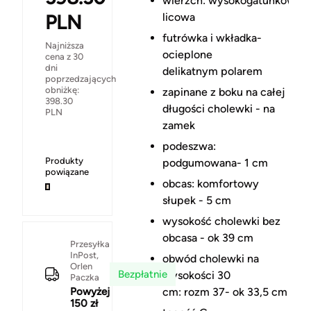
wierzch: wysokogatunkowa sk
licowa
PLN
futrówka i wkładka-
Najniższa
ocieplone
cena z 30
dni
delikatnym polarem
poprzedzających
obniżkę:
zapinane z boku na całej
398.30
długości cholewki - na
PLN
zamek
podeszwa:
Produkty
podgumowana- 1 cm
powiązane
obcas: komfortowy
słupek - 5 cm
wysokość cholewki bez
obcasa - ok 39 cm
Przesyłka
InPost,
obwód cholewki na
Orlen
Bezpłatnie
wysokości 30
Paczka
Powyżej
cm: rozm 37- ok 33,5 cm
150 zł