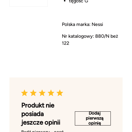
tęgość G
Polska marka: Nessi
Nr katalogowy: 880/N beż
122
Produkt nie
posiada
Dodaj
pierwszą
jeszcze opinii
opinię
Bądź pierwszy - oceń