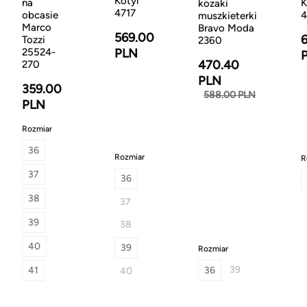
Kotyl
K
na
kozaki
4717
4
obcasie
muszkieterki
Marco
Bravo Moda
569.00
Tozzi
2360
PLN
25524-
470.40
270
PLN
359.00
588.00 PLN
PLN
Rozmiar
36
Rozmiar
R
37
36
38
37
39
38
40
39
Rozmiar
39
41
36
40