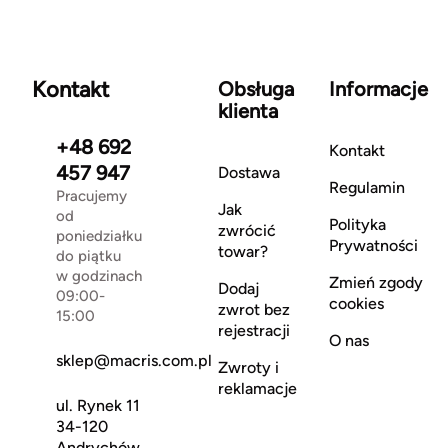
Kontakt
Obsługa
Informacje
klienta
+48 692
Kontakt
457 947
Dostawa
Regulamin
Pracujemy
Jak
od
Polityka
zwrócić
poniedziałku
Prywatności
towar?
do piątku
w godzinach
Zmień zgody
Dodaj
09:00-
cookies
zwrot bez
15:00
rejestracji
O nas
sklep@macris.com.pl
Zwroty i
reklamacje
ul. Rynek 11
34-120
Andrychów