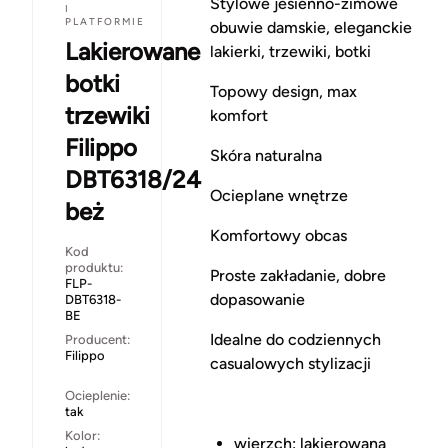
Stylowe jesienno-zimowe
I
PLATFORMIE
obuwie damskie, eleganckie
Lakierowane
lakierki, trzewiki, botki
botki
Topowy design, max
trzewiki
komfort
Filippo
Skóra naturalna
DBT6318/24
Ocieplane wnętrze
beż
Komfortowy obcas
Kod
produktu:
Proste zakładanie, dobre
FLP-
dopasowanie
DBT6318-
BE
Idealne do codziennych
Producent:
Filippo
casualowych stylizacji
Ocieplenie:
tak
Kolor:
wierzch: lakierowana