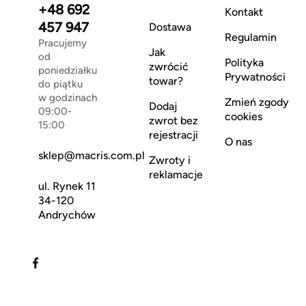
+48 692
Kontakt
457 947
Dostawa
Regulamin
Pracujemy
Jak
od
Polityka
zwrócić
poniedziałku
Prywatności
towar?
do piątku
w godzinach
Zmień zgody
Dodaj
09:00-
cookies
zwrot bez
15:00
rejestracji
O nas
sklep@macris.com.pl
Zwroty i
reklamacje
ul. Rynek 11
34-120
Andrychów