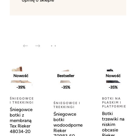
Nowość
Bestseller
Nowość
-39%
-35%
-35%
ŚNIEGOWCE
BOTKI NA
I TREKKINGI
PŁASKIM I
ŚNIEGOWCE I
PLATFORMIE
TREKKINGI
Śniegowce
Botki
Śniegowce
botki z
trzewiki na
botki
membraną
niskim
wodoodporne
Tex Rieker
obcasie
Rieker
48034-20
Rieker
Z0983-60