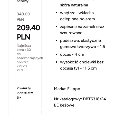
beżowy
skóra naturalna
wnętrze i wkładka
349.00
ocieplone polarem
PLN
209.40
zapinane na zamek oraz
sznurowane
PLN
podeszwa: elastyczne
Najniższa
gumowe tworzywo - 1,5
cena z 30
obcas - 4 cm
dni
poprzedzających
wysokość cholewki bez
obniżkę:
279.20
obcasa tył - 11,5 cm
PLN
Marka: Filippo
Produkty
powiązane
Nr katalogowy: DBT6318/24
BE beżowe