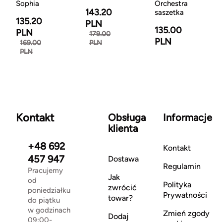
Sophia
Orchestra
143.20
saszetka
135.20
PLN
135.00
PLN
179.00
PLN
169.00
PLN
PLN
Kontakt
Obsługa
Informacje
klienta
+48 692
Kontakt
457 947
Dostawa
Regulamin
Pracujemy
Jak
od
Polityka
zwrócić
poniedziałku
Prywatności
towar?
do piątku
w godzinach
Zmień zgody
Dodaj
09:00-