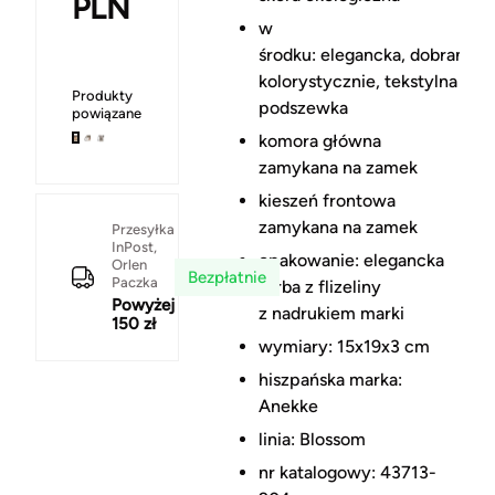
PLN
w
środku: elegancka, dobrana
kolorystycznie, tekstylna
Produkty
podszewka
powiązane
komora główna
zamykana na zamek
kieszeń frontowa
zamykana na zamek
Przesyłka
InPost,
opakowanie: elegancka
Orlen
Bezpłatnie
Paczka
torba z flizeliny
Powyżej
z nadrukiem marki
150 zł
wymiary: 15x19x3 cm
hiszpańska marka:
Anekke
linia: Blossom
nr katalogowy: 43713-