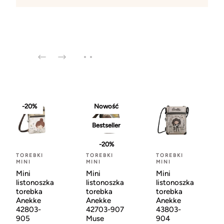
-20%
Nowość
Bestseller
-20%
TOREBKI
TOREBKI
TOREBKI
MINI
MINI
MINI
Mini
Mini
Mini
listonoszka
listonoszka
listonoszka
torebka
torebka
torebka
Anekke
Anekke
Anekke
42803-
42703-907
43803-
905
Muse
904