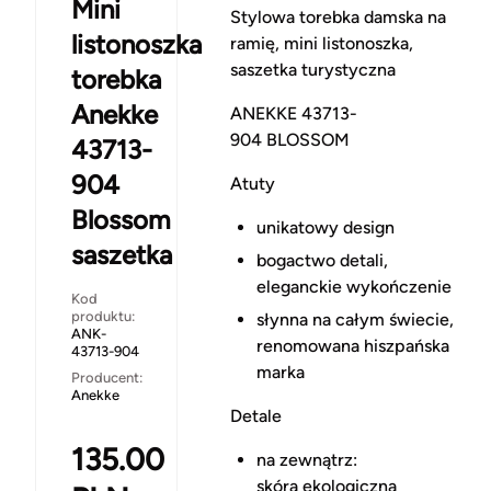
Mini
Stylowa torebka damska na
listonoszka
ramię, mini listonoszka,
saszetka turystyczna
torebka
Anekke
ANEKKE 43713-
904 BLOSSOM
43713-
904
Atuty
Blossom
unikatowy design
saszetka
bogactwo detali,
eleganckie wykończenie
Kod
produktu:
słynna na całym świecie,
ANK-
renomowana hiszpańska
43713-904
marka
Producent:
Anekke
Detale
135.00
na zewnątrz:
skóra ekologiczna