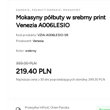
DAMSKIE
,
PÓŁBUTY DAMSKIE
,
MOKASYNY
Mokasyny półbuty w srebrny print
Venezia A006LESIO
Kod produktu:
VZIA-A006LESIO-SR
Producent:
Venezia
Kolor:
srebrny
359.00
PLN
219.40
PLN
Najniższa cena z 30 dni poprzedzających obniżkę:
249.30
PLN
Przesyłka InPost, Orlen Paczka