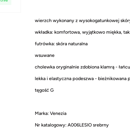
tnie
wierzch wykonany z wysokogatunkowej skóry
wkładka: komfortowa, wyjątkowo miękka, takż
futrówka: skóra naturalna
wsuwane
cholewka oryginalnie zdobiona klamrą - łańc
lekka i elastyczna podeszwa - bieżnikowana p
tęgość G
Marka: Venezia
Nr katalogowy: A006LESIO srebrny