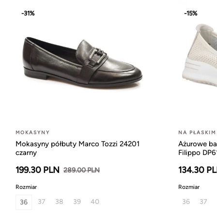
-31%
-15%
MOKASYNY
NA PŁASKIM
Mokasyny półbuty Marco Tozzi 24201
Ażurowe ba
czarny
Filippo DP6
199.30 PLN
134.30 P
289.00 PLN
Rozmiar
Rozmiar
37
38
39
40
36
37
36