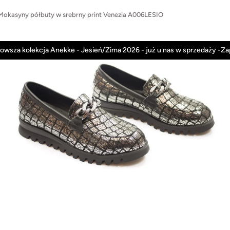
Mokasyny półbuty w srebrny print Venezia A006LESIO
Anekke
Rieker
Nowości
Promocje
owsza kolekcja Anekke - Jesień/Zima 2026 - już u nas w sprzedaży -Z