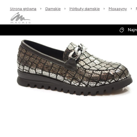
Sprawdzone marki
30 dni na zwrot
Wysyłka w 24h
Strona główna
Damskie
Półbuty damskie
Mokasyny
Kategorie
Obuwie-Wiosna26
Najn