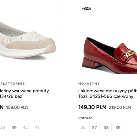
-32%
 PLATFORMIE
MOKASYNY
leriny wsuwane półbuty
Lakierowane mokasyny pół
134/26 beż
Tozzi 24251-566 czerwony
LN
149.30 PLN
158.00 PLN
219.00 PLN
Rozmiar
38
40
41
36
39
37
38
39