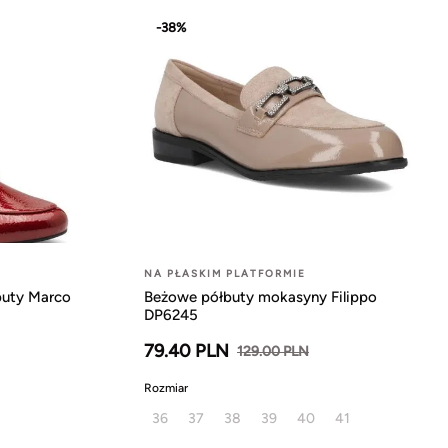
-38%
NA PŁASKIM PLATFORMIE
buty Marco
Beżowe półbuty mokasyny Filippo
DP6245
79.40 PLN
129.00 PLN
Rozmiar
36
37
38
39
40
41