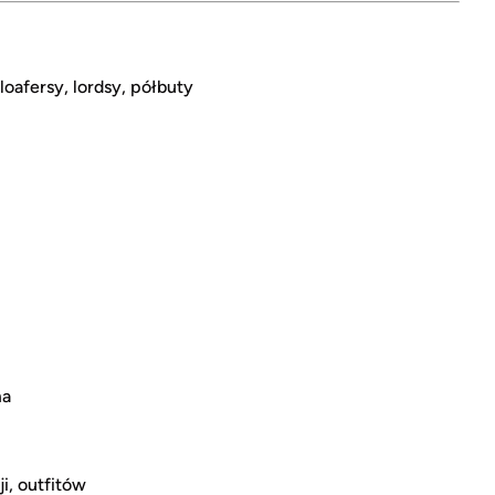
afersy, lordsy, półbuty
ma
i, outfitów