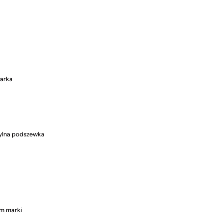
marka
tylna podszewka
em marki