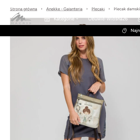
Sprawdzone marki
30 dni na zwrot
Wysyłka w 24h
Strona główna
Anekke - Galanteria
Plecaki
Plecak damsk
Kategorie
Obuwie-Wiosna26
Najn