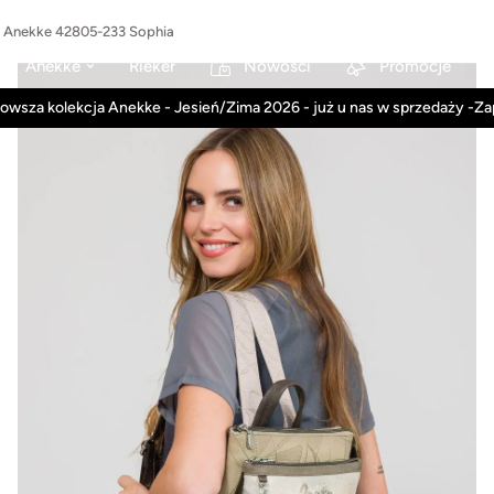
i Anekke 42805-233 Sophia
Anekke
Rieker
Nowości
Promocje
owsza kolekcja Anekke - Jesień/Zima 2026 - już u nas w sprzedaży -Z