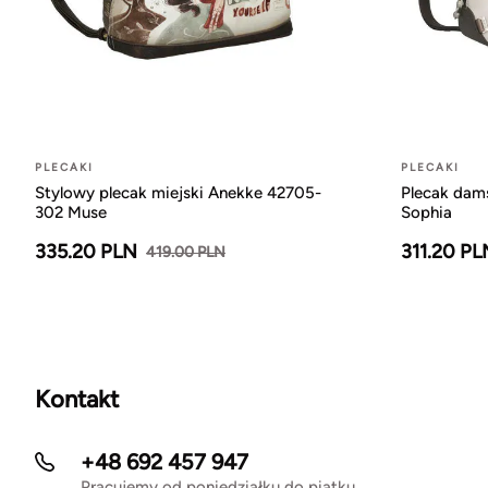
PLECAKI
PLECAKI
Stylowy plecak miejski Anekke 42705-
Plecak dam
302 Muse
Sophia
335.20 PLN
311.20 PL
419.00 PLN
Kontakt
+48 692 457 947
Pracujemy od poniedziałku do piątku