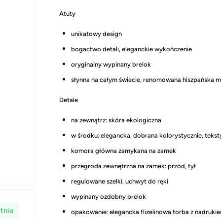
Atuty
unikatowy design
bogactwo detali, eleganckie wykończenie
oryginalny wypinany brelok
słynna na całym świecie, renomowana hiszpańska 
Detale
na zewnątrz: skóra ekologiczna
w
środku: elegancka, dobrana kolorystycznie, teks
komora główna zamykana na zamek
przegroda zewnętrzna na zamek: przód, tył
regulowane szelki, uchwyt do ręki
wypinany ozdobny brelok
tnie
opakowanie: elegancka flizelinowa torba z nadruki