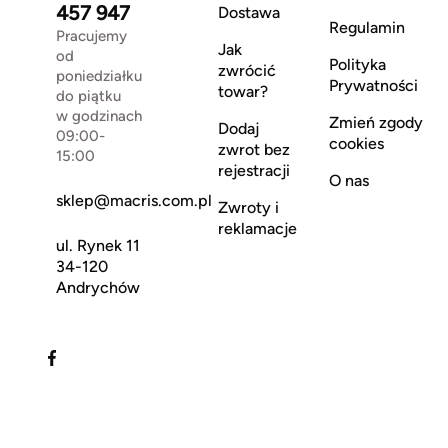
457 947
Dostawa
Regulamin
Pracujemy
Jak
od
Polityka
zwrócić
poniedziałku
Prywatności
towar?
do piątku
w godzinach
Zmień zgody
Dodaj
09:00-
cookies
zwrot bez
15:00
rejestracji
O nas
sklep@macris.com.pl
Zwroty i
reklamacje
ul. Rynek 11
34-120
Andrychów