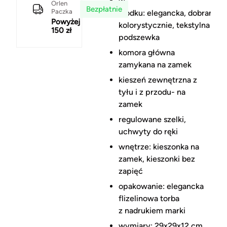
w
Orlen
Bezpłatnie
Paczka
środku: elegancka, dobrana
Powyżej
kolorystycznie, tekstylna
150 zł
podszewka
komora główna
zamykana na zamek
kieszeń zewnętrzna z
tyłu i z przodu- na
zamek
regulowane szelki,
uchwyty do ręki
wnętrze: kieszonka na
zamek, kieszonki bez
zapięć
opakowanie: elegancka
flizelinowa torba
z nadrukiem marki
wymiary: 29x29x12 cm