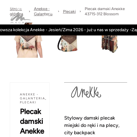
Sprawdzone
dni
Wysyłka
Kontakt
Regulamin
marki
na
w 24h
Strona
Anekke -
Plecak damski Anekke
Plecaki
zwrot
główna
Galanteria
43715-312 Blossom
Kategorie
Obuwie-Wiosna26
owsza kolekcja Anekke - Jesień/Zima 2026 - już u nas w sprzedaży -Z
ANEKKE -
GALANTERIA
,
PLECAKI
Plecak
Stylowy damski plecak
damski
miejski do ręki i na plecy,
Anekke
city backpack