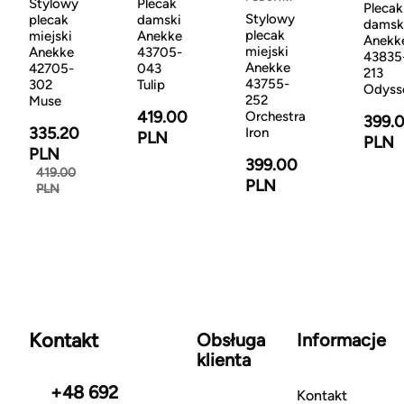
Stylowy
Plecak
Plecak
Stylowy
plecak
damski
damsk
plecak
miejski
Anekke
Anekk
miejski
Anekke
43705-
43835
Anekke
42705-
043
213
43755-
302
Tulip
Odyss
252
Muse
419.00
Orchestra
399.
335.20
Iron
PLN
PLN
PLN
399.00
419.00
PLN
PLN
Kontakt
Obsługa
Informacje
klienta
+48 692
Kontakt