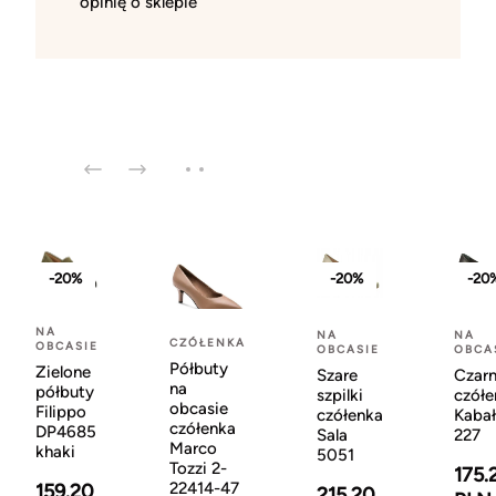
opinię o sklepie
-20%
-20%
-20
NA
NA
NA
CZÓŁENKA
OBCASIE
OBCASIE
OBCA
Półbuty
Zielone
Szare
Czar
na
półbuty
szpilki
czółe
obcasie
Filippo
czółenka
Kaba
czółenka
DP4685
Sala
227
Marco
khaki
5051
Tozzi 2-
175.
22414-47
159.20
215.20