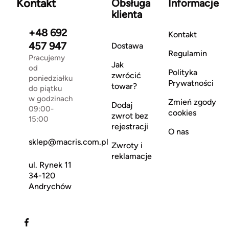
Kontakt
Obsługa
Informacje
klienta
+48 692
Kontakt
457 947
Dostawa
Regulamin
Pracujemy
Jak
od
Polityka
zwrócić
poniedziałku
Prywatności
towar?
do piątku
w godzinach
Zmień zgody
Dodaj
09:00-
cookies
zwrot bez
15:00
rejestracji
O nas
sklep@macris.com.pl
Zwroty i
reklamacje
ul. Rynek 11
34-120
Andrychów