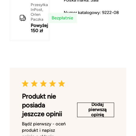
Polska marka: Sala
Przesyłka
InPost,
Numer katalogowy: 9222-08
Orlen
Bezpłatnie
Paczka
czarny
Powyżej
150 zł
Produkt nie
posiada
Dodaj
pierwszą
jeszcze opinii
opinię
Bądź pierwszy - oceń
produkt i napisz