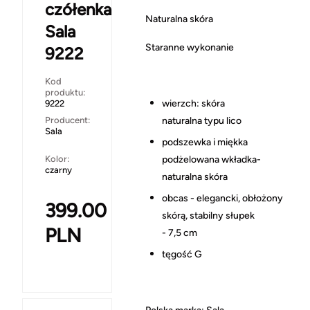
czółenka
Naturalna skóra
Sala
Staranne wykonanie
9222
Kod
produktu:
wierzch: skóra
9222
Producent:
naturalna typu lico
Sala
podszewka i miękka
Kolor:
podżelowana wkładka-
czarny
naturalna skóra
obcas - elegancki, obłożony
399.00
skórą, stabilny słupek
PLN
- 7,5 cm
tęgość G