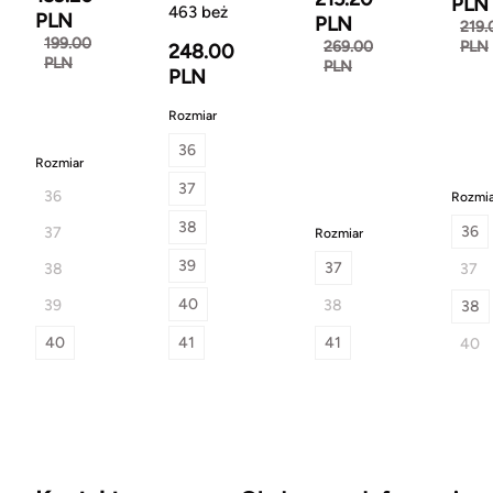
PLN
463 beż
PLN
PLN
219.
199.00
269.00
PLN
248.00
PLN
PLN
PLN
Rozmiar
36
Rozmiar
37
36
Rozmia
38
36
37
Rozmiar
39
37
38
37
40
39
38
38
40
41
41
40