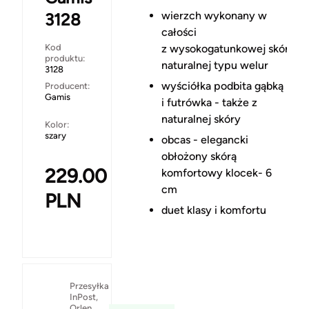
wierzch wykonany w
3128
całości
Kod
z wysokogatunkowej skóry
produktu:
naturalnej typu welur
3128
wyściółka podbita gąbką
Producent:
Gamis
i futrówka - także z
naturalnej skóry
Kolor:
szary
obcas - elegancki
obłożony skórą
229.00
komfortowy klocek- 6
cm
PLN
duet klasy i komfortu
Przesyłka
InPost,
Orlen