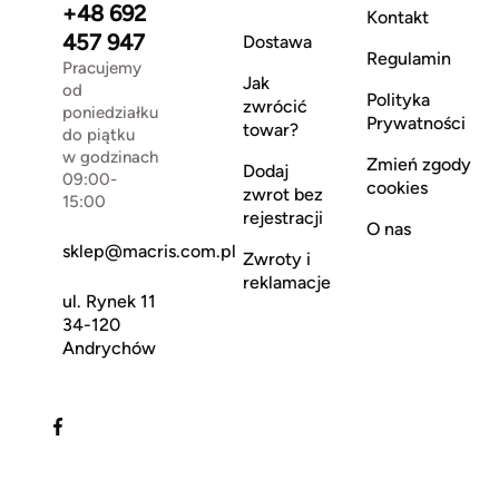
+48 692
Kontakt
457 947
Dostawa
Regulamin
Pracujemy
Jak
od
Polityka
zwrócić
poniedziałku
Prywatności
towar?
do piątku
w godzinach
Zmień zgody
Dodaj
09:00-
cookies
zwrot bez
15:00
rejestracji
O nas
sklep@macris.com.pl
Zwroty i
reklamacje
ul. Rynek 11
34-120
Andrychów