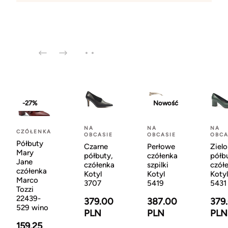
-27%
Nowość
NA
NA
NA
CZÓŁENKA
OBCASIE
OBCASIE
OBCA
Półbuty
Czarne
Perłowe
Ziel
Mary
półbuty,
czółenka
półb
Jane
czółenka
szpilki
czół
czółenka
Kotyl
Kotyl
Kotyl
Marco
3707
5419
5431
Tozzi
22439-
379.00
387.00
379
529 wino
PLN
PLN
PLN
159.25