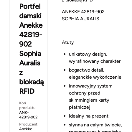
Portfel
ANEKKE 42819-902
damski
SOPHIA AURALIS
Anekke
42819-
Atuty
902
Sophia
unikatowy design,
wyrafinowany charakter
Auralis
bogactwo detali,
z
eleganckie wykończenie
blokadą
innowacyjny system
RFID
ochrony przed
skimmingiem karty
Kod
płatniczej
produktu:
ANK-
idealny na prezent
42819-902
Producent:
słynna na całym świecie,
Anekke
renomowana hiszpańska