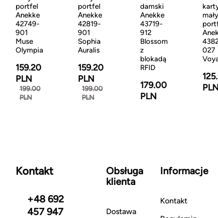
portfel
portfel
damski
kart
Anekke
Anekke
Anekke
mał
42749-
42819-
43719-
port
901
901
912
Ane
Muse
Sophia
Blossom
438
Olympia
Auralis
z
027
blokadą
Voy
159.20
159.20
RFID
125
PLN
PLN
179.00
PL
199.00
199.00
PLN
PLN
PLN
Kontakt
Obsługa
Informacje
klienta
+48 692
Kontakt
457 947
Dostawa