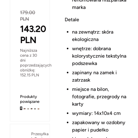
marka
179.00
PLN
Detale
143.20
na zewnątrz: skóra
PLN
ekologiczna
wnętrze: dobrana
Najniższa
cena z 30
kolorystycznie tekstylna
dni
podszewka
poprzedzających
obniżkę:
zapinany na zamek i
152.15
PLN
zatrzask
miejsce na bilon,
fotografie, przegrody na
Produkty
powiązane
karty
wymiary: 14x10x4 cm
zapakowany w ozdobny
papier i pudełko
Przesyłka