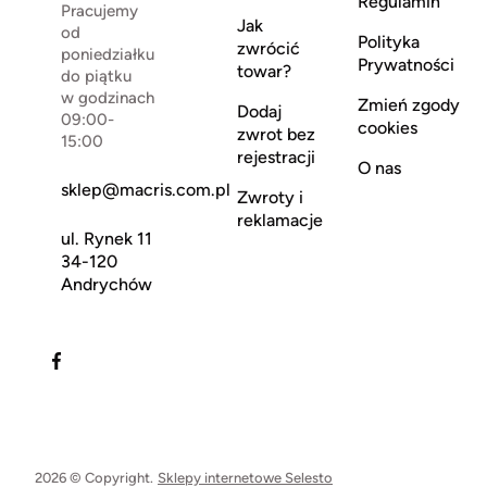
Regulamin
Pracujemy
Jak
od
Polityka
zwrócić
poniedziałku
Prywatności
towar?
do piątku
w godzinach
Zmień zgody
Dodaj
09:00-
cookies
zwrot bez
15:00
rejestracji
O nas
sklep@macris.com.pl
Zwroty i
reklamacje
ul. Rynek 11
34-120
Andrychów
2026 © Copyright.
Sklepy internetowe Selesto