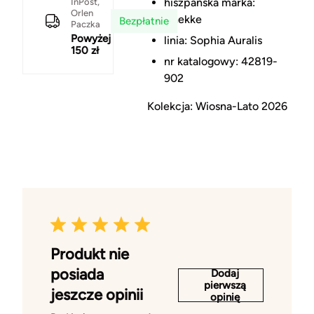
hiszpańska marka:
InPost,
Orlen
Anekke
Bezpłatnie
Paczka
Powyżej
linia: Sophia Auralis
150 zł
nr katalogowy: 42819-
902
Kolekcja: Wiosna-Lato 2026
Produkt nie
posiada
Dodaj
pierwszą
jeszcze opinii
opinię