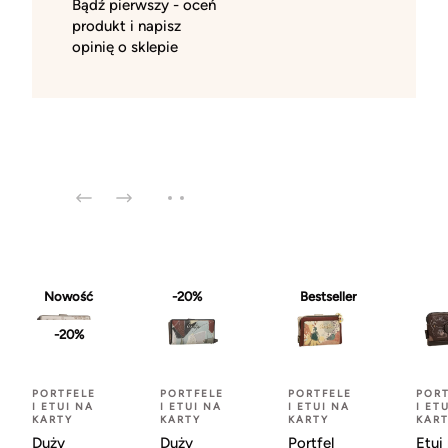
Bądź pierwszy - oceń
produkt i napisz
opinię o sklepie
Nowość
-20%
Bestseller
-20%
PORTFELE
PORTFELE
PORTFELE
PORT
I ETUI NA
I ETUI NA
I ETUI NA
I ET
KARTY
KARTY
KARTY
KAR
Duży
Duży
Portfel
Etui