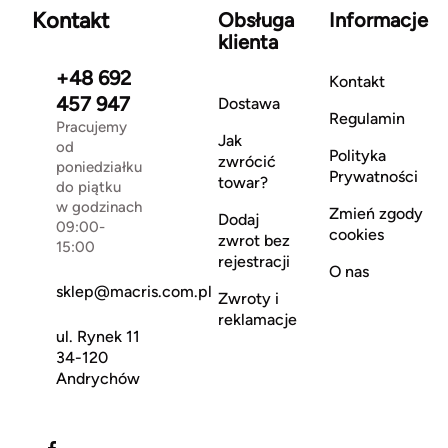
Kontakt
Obsługa
Informacje
klienta
+48 692
Kontakt
457 947
Dostawa
Regulamin
Pracujemy
Jak
od
Polityka
zwrócić
poniedziałku
Prywatności
towar?
do piątku
w godzinach
Zmień zgody
Dodaj
09:00-
cookies
zwrot bez
15:00
rejestracji
O nas
sklep@macris.com.pl
Zwroty i
reklamacje
ul. Rynek 11
34-120
Andrychów