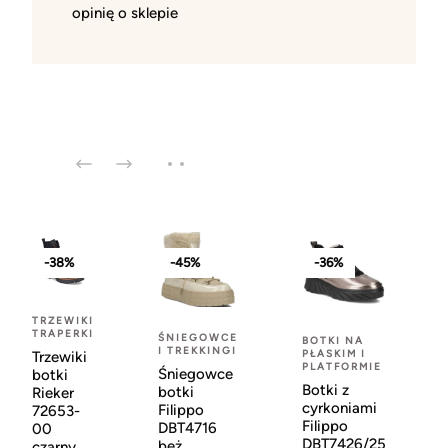
opinię o sklepie
-38%
-45%
-36%
TRZEWIKI
TRAPERKI
ŚNIEGOWCE
BOTKI NA
I TREKKINGI
PŁASKIM I
Trzewiki
PLATFORMIE
Śniegowce
botki
Botki z
botki
Rieker
cyrkoniami
Filippo
72653-
Filippo
DBT4716
00
DBT7426/25
beż
czarny