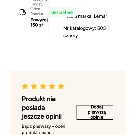
InPost,
Orlen
Bezpłatnie
Paczka
Polska marka: Lemar
Powyżej
150 zł
Nr katalogowy: 60511
czarny
Produkt nie
posiada
Dodaj
pierwszą
jeszcze opinii
opinię
Bądź pierwszy - oceń
produkt i napisz