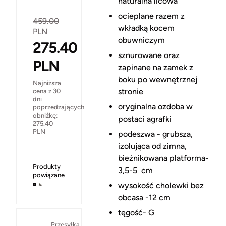
naturalna licowa
ocieplane razem z
459.00
wkładką kocem
PLN
obuwniczym
275.40
sznurowane oraz
PLN
zapinane na zamek z
boku po wewnętrznej
Najniższa
stronie
cena z 30
dni
oryginalna ozdoba w
poprzedzających
obniżkę:
postaci agrafki
275.40
PLN
podeszwa - grubsza,
izolująca od zimna,
bieżnikowana platforma-
Produkty
3,5-5 cm
powiązane
wysokość cholewki bez
obcasa -12 cm
tęgość- G
Przesyłka