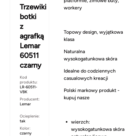
platformie, zimowe buty,
Trzewiki
workery
botki
z
Topowy design, wyjątkowa
agrafką
klasa
Lemar
Naturalna
60511
wysokogatunkowa skóra
czarny
Idealne do codziennych
Kod
casualowych kreacji
produktu:
LR-60511-
Polski markowy produkt -
VBK
kupuj nasze
Producent:
Lemar
Ocieplenie:
tak
wierzch:
Kolor:
wysokogatunkowa skóra
czarny