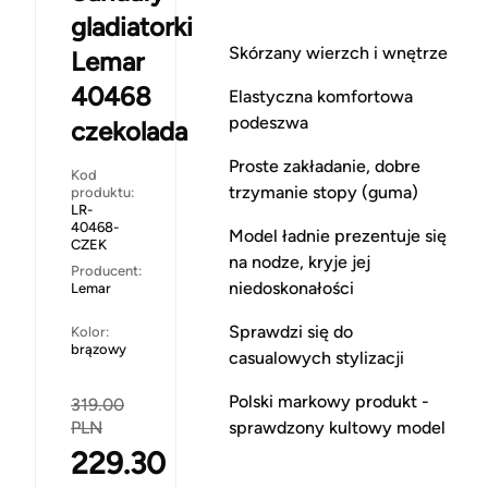
gladiatorki
Skórzany wierzch i wnętrze
Lemar
40468
Elastyczna komfortowa
podeszwa
czekolada
Proste zakładanie, dobre
Kod
trzymanie stopy (guma)
produktu:
LR-
40468-
Model ładnie prezentuje się
CZEK
na nodze, kryje jej
Producent:
niedoskonałości
Lemar
Sprawdzi się do
Kolor:
brązowy
casualowych stylizacji
Polski markowy produkt -
319.00
PLN
sprawdzony kultowy model
229.30