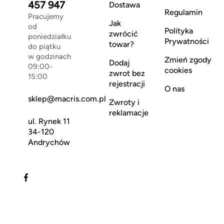
457 947
Dostawa
Regulamin
Pracujemy
Jak
od
Polityka
zwrócić
poniedziałku
Prywatności
towar?
do piątku
w godzinach
Zmień zgody
Dodaj
09:00-
cookies
zwrot bez
15:00
rejestracji
O nas
sklep@macris.com.pl
Zwroty i
reklamacje
ul. Rynek 11
34-120
Andrychów