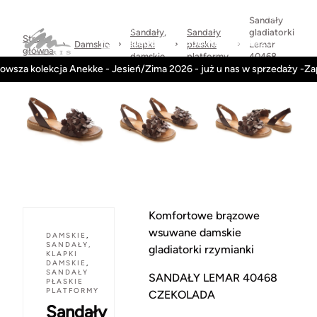
Sprawdzone
dni
Wysyłka
Kontakt
Regulamin
marki
na
w 24h
Sandały
zwrot
Sandały,
Sandały
gladiatorki
Strona
Kategorie
Obuwie-Wiosna26
Damskie
klapki
płaskie
Lemar
główna
damskie
platformy
40468
owsza kolekcja Anekke - Jesień/Zima 2026 - już u nas w sprzedaży -Z
czekolada
Komfortowe brązowe
wsuwane damskie
DAMSKIE
,
SANDAŁY,
gladiatorki rzymianki
KLAPKI
DAMSKIE
,
SANDAŁY
SANDAŁY LEMAR 40468
PŁASKIE
PLATFORMY
CZEKOLADA
Sandały