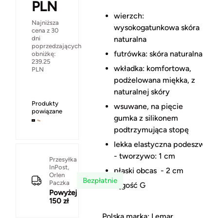
PLN
wierzch:
Najniższa
wysokogatunkowa skóra
cena z 30
dni
naturalna
poprzedzających
futrówka: skóra naturalna
obniżkę:
239.25
wkładka: komfortowa,
PLN
podżelowana miękka, z
naturalnej skóry
Produkty
wsuwane, na pięcie
powiązane
gumka z silikonem
podtrzymująca stopę
lekka elastyczna podeszwa
- tworzywo: 1 cm
Przesyłka
InPost,
płaski obcas - 2 cm
Orlen
Bezpłatnie
Paczka
tęgość G
Powyżej
150 zł
Polska marka: Lemar