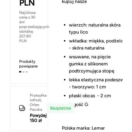
PLN
kupuj nasze
Najniższa
cena z 30
dni
wierzch: naturalna skóra
poprzedzających
typu lico
obniżkę:
227.80
wkładka: miękka, podżelowan
PLN
- skóra naturalna
wsuwane, na pięcie
Produkty
gumka z silikonem
powiązane
podtrzymująca stopę
lekka elastyczna podeszwa
- tworzywo: 1 cm
płaski obcas - 2 cm
Przesyłka
InPost,
tęgość G
Orlen
Bezpłatnie
Paczka
Powyżej
150 zł
Polska marka: Lemar