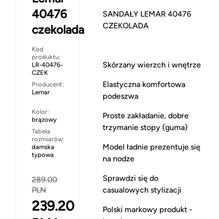
40476
SANDAŁY LEMAR 40476
CZEKOLADA
czekolada
Kod
produktu:
Skórzany wierzch i wnętrze
LR-40476-
CZEK
Elastyczna komfortowa
Producent:
Lemar
podeszwa
Kolor:
Proste zakładanie, dobre
brązowy
trzymanie stopy (guma)
Tabela
rozmiarów:
Model ładnie prezentuje się
damska
typowa
na nodze
Sprawdzi się do
289.00
casualowych stylizacji
PLN
239.20
Polski markowy produkt -