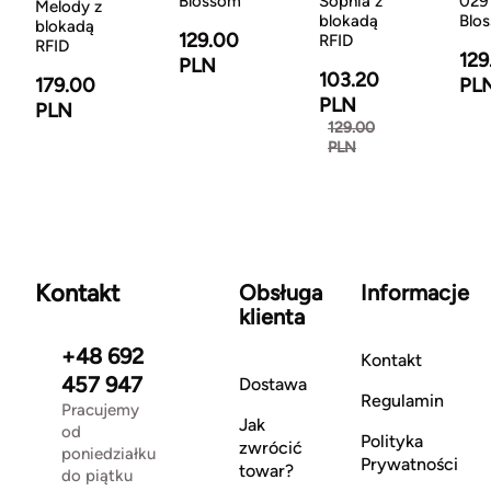
Blossom
Sophia z
029
Melody z
blokadą
Blo
blokadą
129.00
RFID
RFID
129
PLN
103.20
179.00
PL
PLN
PLN
129.00
PLN
Kontakt
Obsługa
Informacje
klienta
+48 692
Kontakt
457 947
Dostawa
Regulamin
Pracujemy
Jak
od
Polityka
zwrócić
poniedziałku
Prywatności
towar?
do piątku