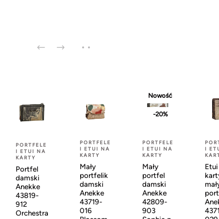
Nowość
-20%
PORTFELE
PORTFELE
POR
PORTFELE
I ETUI NA
I ETUI NA
I ET
I ETUI NA
KARTY
KARTY
KAR
KARTY
Mały
Mały
Etui
Portfel
portfelik
portfel
kart
damski
damski
damski
mał
Anekke
Anekke
Anekke
port
43819-
43719-
42809-
Ane
912
016
903
437
Orchestra