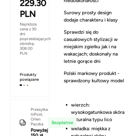
niedoskonałości
229.30
PLN
Surowy prosty design
dodaje charakteru i klasy
Najniższa
cena z 30
Sprawdzi się do
dni
casualowych stylizacji w
poprzedzających
obniżkę:
miejskim zgiełku jak i na
308.00
wakacjach; doskonały na
PLN
letnie gorące dni
Polski markowy produkt -
Produkty
powiązane
sprawdzony kultowy model
wierzch:
Przesyłka
wysokogatunkowa skóra
InPost,
naturalna typu lico
Orlen
Bezpłatnie
Paczka
wkładka: miękka z
Powyżej
150 zł
naturalnej skóry