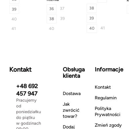
R
38
37
36
39
39
39
38
40
41
40
41
40
Kontakt
Obsługa
Informacje
klienta
+48 692
Kontakt
457 947
Dostawa
Regulamin
Pracujemy
Jak
od
Polityka
zwrócić
poniedziałku
Prywatności
towar?
do piątku
w godzinach
Zmień zgody
Dodaj
09:00-