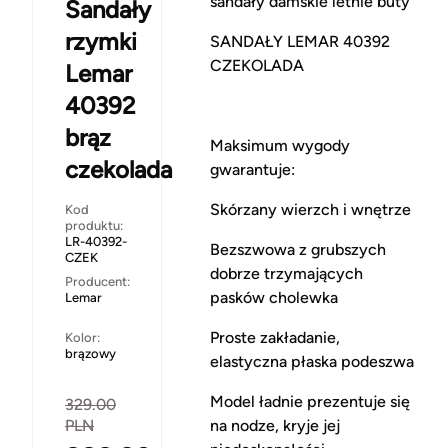
sandały damskie letnie buty
Sandały
rzymki
SANDAŁY LEMAR 40392
CZEKOLADA
Lemar
40392
brąz
Maksimum wygody
czekolada
gwarantuje:
Skórzany wierzch i wnętrze
Kod
produktu:
LR-40392-
Bezszwowa z grubszych
CZEK
dobrze trzymających
Producent:
pasków cholewka
Lemar
Proste zakładanie,
Kolor:
brązowy
elastyczna płaska podeszwa
Model ładnie prezentuje się
329.00
na nodze, kryje jej
PLN