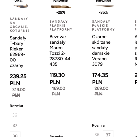
-25%
Nowość
Nowość
-29%
-35%
SANDAŁY
SANDAŁY
SANDAŁY
NA
PŁASKIE
PŁASKIE
P
OBCASIE,
PLATFORMY
PLATFORMY
KOTURNIE
Beżowe
Czarne
Sandały
sandały
skórzane
l
T-bary
Marco
sandały
p
Rieker
Tozzi 2-
damskie
s
62969-
28780-44-
Verano
R
00
435
3079
czarny
119.30
174.35
239.25
PLN
PLN
PLN
169.00
269.00
319.00
PLN
PLN
PLN
Rozmiar
36
37
Rozmiar
36
37
38
Rozmiar