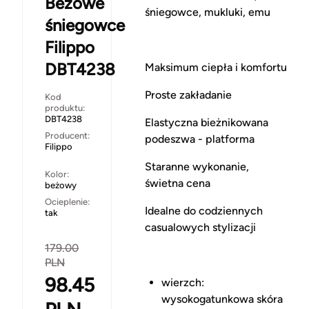
Beżowe
śniegowce, mukluki, emu
śniegowce
Filippo
DBT4238
Maksimum ciepła i komfortu
Proste zakładanie
Kod
produktu:
DBT4238
Elastyczna bieżnikowana
Producent:
podeszwa - platforma
Filippo
Staranne wykonanie,
Kolor:
świetna cena
beżowy
Ocieplenie:
Idealne do codziennych
tak
casualowych stylizacji
179.00
PLN
98.45
wierzch:
wysokogatunkowa skóra