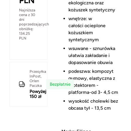
PLN
ekologiczna oraz
kożuszek syntetyczny
Najniższa
cena z 30
wnętrze: w
dni
poprzedzających
całości ocieplone
obniżkę:
kożuszkiem
134.25
PLN
syntetycznym
wsuwane - sznurówka
ułatwia zakładanie i
dopasowanie obuwia
podeszwa: kompozyt
Przesyłka
InPost,
gumowy, elastyczna z
Orlen
Bezpłatnie
protektorem -
Paczka
Powyżej
platforma-od 3- 4,5 cm
150 zł
wysokość cholewki bez
obcasa tył - 13,5 cm