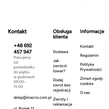
Kontakt
Obsługa
Informacje
klienta
+48 692
Kontakt
457 947
Dostawa
Regulamin
Pracujemy
Jak
od
Polityka
zwrócić
poniedziałku
Prywatności
towar?
do piątku
w godzinach
Zmień zgody
Dodaj
09:00-
cookies
zwrot bez
15:00
rejestracji
O nas
sklep@macris.com.pl
Zwroty i
reklamacje
ul. Rynek 11