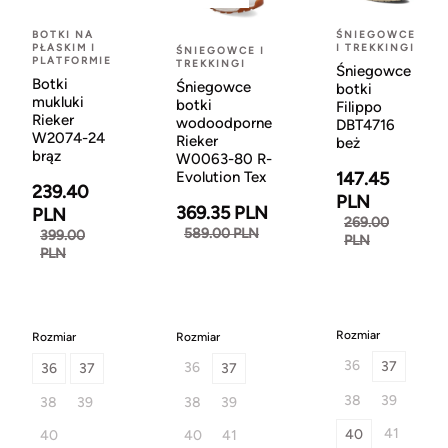
BOTKI NA
ŚNIEGOWCE
PŁASKIM I
I TREKKINGI
ŚNIEGOWCE I
PLATFORMIE
TREKKINGI
Śniegowce
Botki
Śniegowce
botki
mukluki
botki
Filippo
Rieker
wodoodporne
DBT4716
W2074-24
Rieker
beż
brąz
W0063-80 R-
Evolution Tex
147.45
239.40
PLN
369.35 PLN
PLN
269.00
589.00 PLN
399.00
PLN
PLN
Rozmiar
Rozmiar
Rozmiar
36
37
36
36
37
37
38
39
38
39
38
39
41
40
40
40
41