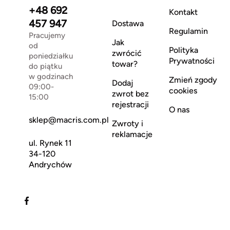
+48 692
Kontakt
457 947
Dostawa
Regulamin
Pracujemy
Jak
od
Polityka
zwrócić
poniedziałku
Prywatności
towar?
do piątku
w godzinach
Zmień zgody
Dodaj
09:00-
cookies
zwrot bez
15:00
rejestracji
O nas
sklep@macris.com.pl
Zwroty i
reklamacje
ul. Rynek 11
34-120
Andrychów