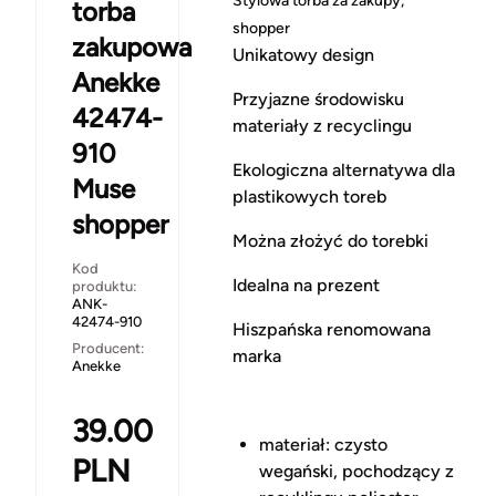
Stylowa torba za zakupy,
torba
shopper
zakupowa
Unikatowy design
Anekke
Przyjazne środowisku
42474-
materiały z recyclingu
910
Ekologiczna alternatywa dla
Muse
plastikowych toreb
shopper
Można złożyć do torebki
Kod
Idealna na prezent
produktu:
ANK-
42474-910
Hiszpańska renomowana
Producent:
marka
Anekke
39.00
materiał: czysto
PLN
wegański, pochodzący z