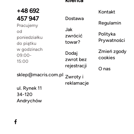
+48 692
Kontakt
457 947
Dostawa
Regulamin
Pracujemy
Jak
od
Polityka
zwrócić
poniedziałku
Prywatności
towar?
do piątku
w godzinach
Zmień zgody
Dodaj
09:00-
cookies
zwrot bez
15:00
rejestracji
O nas
sklep@macris.com.pl
Zwroty i
reklamacje
ul. Rynek 11
34-120
Andrychów