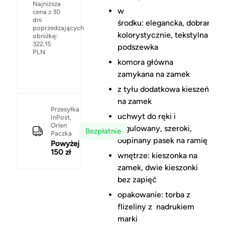
Najniższa
w
cena z 30
dni
środku: elegancka, dobrana
poprzedzających
kolorystycznie, tekstylna
obniżkę:
322.15
podszewka
PLN
komora główna
zamykana na zamek
z tyłu dodatkowa kieszeń
na zamek
Przesyłka
uchwyt do ręki i
InPost,
Orlen
regulowany, szeroki,
Bezpłatnie
Paczka
odpinany pasek na ramię
Powyżej
150 zł
wnętrze: kieszonka na
zamek, dwie kieszonki
bez zapięć
opakowanie: torba z
flizeliny z nadrukiem
marki