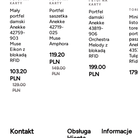
I ETUI NA
KARTY
KARTY
KARTY
Mały
Portfel
TOR
Portfel
portfel
saszetka
Mini
damski
damski
Anekke
list
Anekke
Anekke
42719-
tor
43819-
42759-
025
port
906
903
Muse
pas
Orchestra
Muse
Amphora
Ane
Melody z
Eikon z
435
blokadą
119.20
blokadą
Tuli
RFID
RFID
PLN
Rfid
199.00
149.00
103.20
179
PLN
PLN
PLN
129.00
PLN
Kontakt
Obsługa
Informacje
klienta