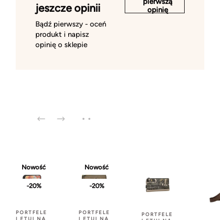
pierwszą
jeszcze opinii
opinię
Bądź pierwszy - oceń
produkt i napisz
opinię o sklepie
Nowość
Nowość
-20%
-20%
PORTFELE
PORTFELE
PORTFELE
I ETUI NA
I ETUI NA