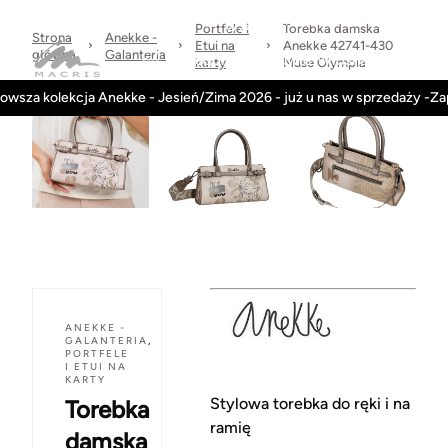
Sprawdzone
dni
Wysyłka
Kontakt
Regulamin
marki
na
w 24h
Portfele i
Torebka damska
Strona
Anekke -
zwrot
Etui na
Anekke 42741-430
główna
Galanteria
Kategorie
Obuwie-Wiosna26
karty
Muse Olympia
owsza kolekcja Anekke - Jesień/Zima 2026 - już u nas w sprzedaży -Z
ANEKKE -
GALANTERIA
,
PORTFELE
I ETUI NA
KARTY
Stylowa torebka do ręki i na
Torebka
ramię
damska