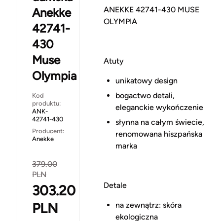
ANEKKE 42741-430 MUSE
Anekke
OLYMPIA
42741-
430
Muse
Atuty
Olympia
unikatowy design
bogactwo detali,
Kod
produktu:
eleganckie wykończenie
ANK-
42741-430
słynna na całym świecie,
Producent:
renomowana hiszpańska
Anekke
marka
379.00
PLN
Detale
303.20
PLN
na zewnątrz: skóra
ekologiczna