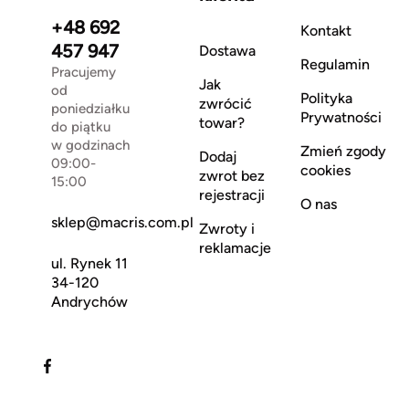
+48 692
Kontakt
457 947
Dostawa
Regulamin
Pracujemy
Jak
od
Polityka
zwrócić
poniedziałku
Prywatności
towar?
do piątku
w godzinach
Zmień zgody
Dodaj
09:00-
cookies
zwrot bez
15:00
rejestracji
O nas
sklep@macris.com.pl
Zwroty i
reklamacje
ul. Rynek 11
34-120
Andrychów