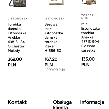
TOREBKI
MINI
LISTONOSZKI
LISTONOSZKI
Mini
Torebka
Beżowa
listonoszka
damska
mała
torebka
listonoszka
listonoszka
Anekke
Anekke
damska
43713-904
43813-184
torebka
Blossom
Orchestra
Rieker
saszetka
Melody
H1656-60
135.00
369.00
167.20
PLN
PLN
PLN
209.00 PLN
Kontakt
Obsługa
Informacje
klienta