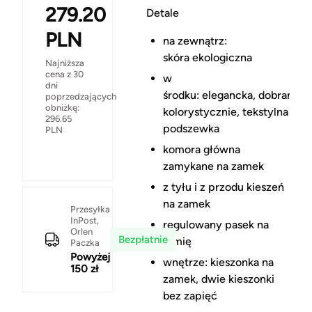
279.20
Detale
PLN
na zewnątrz:
skóra ekologiczna
Najniższa
cena z 30
w
dni
środku: elegancka, dobrana
poprzedzających
obniżkę:
kolorystycznie, tekstylna
296.65
podszewka
PLN
komora główna
zamykane na zamek
z tyłu i z przodu kieszeń
na zamek
Przesyłka
InPost,
regulowany pasek na
Orlen
Bezpłatnie
ramię
Paczka
Powyżej
wnętrze: kieszonka na
150 zł
zamek, dwie kieszonki
bez zapięć