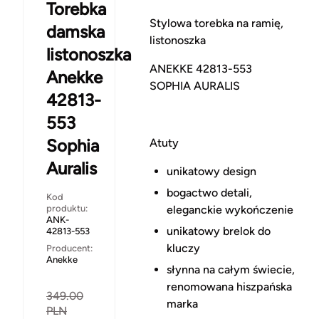
Torebka
Stylowa torebka na ramię,
damska
listonoszka
listonoszka
ANEKKE 42813-553
Anekke
SOPHIA AURALIS
42813-
553
Sophia
Atuty
Auralis
unikatowy design
bogactwo detali,
Kod
produktu:
eleganckie wykończenie
ANK-
unikatowy brelok do
42813-553
kluczy
Producent:
Anekke
słynna na całym świecie,
renomowana hiszpańska
349.00
marka
PLN