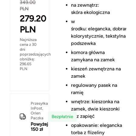
349.00
na zewnątrz:
PLN
skóra ekologiczna
279.20
w
PLN
środku: elegancka, dobrana
kolorystycznie, tekstylna
Najniższa
podszewka
cena z 30
dni
komora główna
poprzedzających
obniżkę:
zamykana na zamek
296.65
kieszeń zewnętrzna na
PLN
zamek
regulowany pasek na
ramię
wnętrze: kieszonka na
Przesyłka
InPost,
zamek, dwie kieszonki
Orlen
bez zapięć
Bezpłatnie
Paczka
Powyżej
opakowanie: elegancka
150 zł
torba z flizeliny