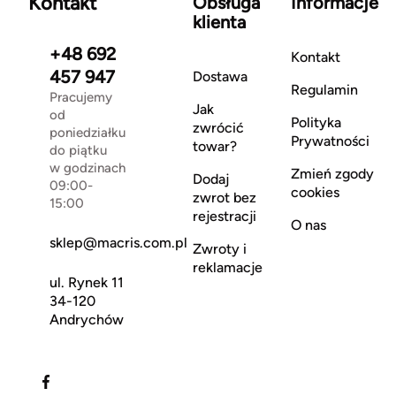
Kontakt
Obsługa
Informacje
klienta
+48 692
Kontakt
457 947
Dostawa
Regulamin
Pracujemy
Jak
od
Polityka
zwrócić
poniedziałku
Prywatności
towar?
do piątku
w godzinach
Zmień zgody
Dodaj
09:00-
cookies
zwrot bez
15:00
rejestracji
O nas
sklep@macris.com.pl
Zwroty i
reklamacje
ul. Rynek 11
34-120
Andrychów