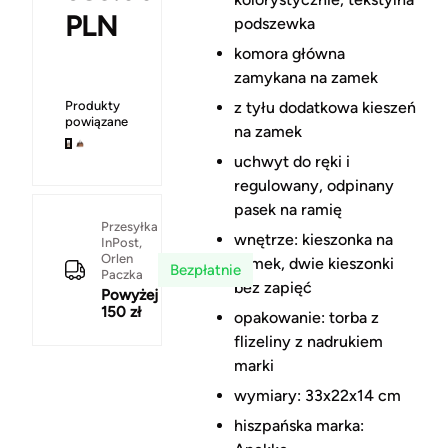
PLN
podszewka
komora główna
zamykana na zamek
Produkty
z tyłu dodatkowa kieszeń
powiązane
na zamek
uchwyt do ręki i
regulowany, odpinany
pasek na ramię
Przesyłka
wnętrze: kieszonka na
InPost,
Orlen
zamek, dwie kieszonki
Bezpłatnie
Paczka
bez zapięć
Powyżej
150 zł
opakowanie: torba z
flizeliny z nadrukiem
marki
wymiary: 33x22x14 cm
hiszpańska marka: