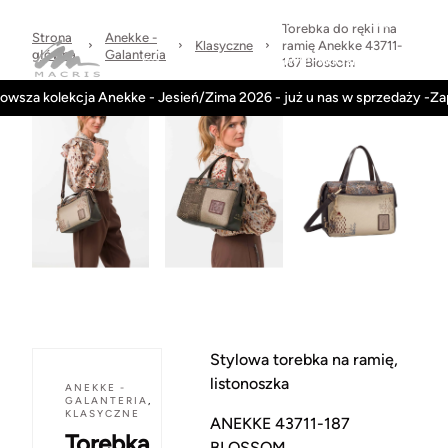
Sprawdzone
dni
Wysyłka
Kontakt
Regulamin
marki
na
w 24h
Torebka do ręki i na
Strona
Anekke -
zwrot
Klasyczne
ramię Anekke 43711-
główna
Galanteria
Kategorie
Obuwie-Wiosna26
187 Blossom
owsza kolekcja Anekke - Jesień/Zima 2026 - już u nas w sprzedaży -Z
Stylowa torebka na ramię,
listonoszka
ANEKKE -
GALANTERIA
,
KLASYCZNE
ANEKKE 43711-187
Torebka
BLOSSOM