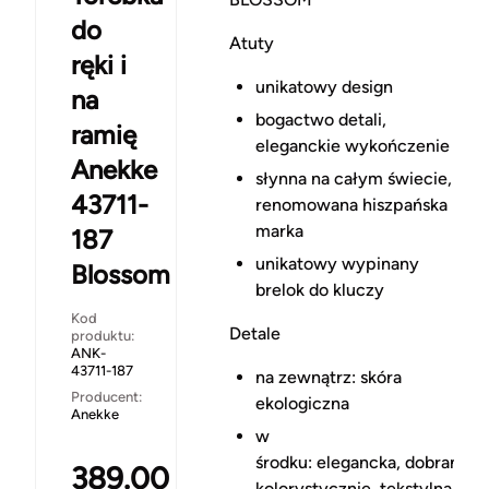
do
Atuty
ręki i
unikatowy design
na
bogactwo detali,
ramię
eleganckie wykończenie
Anekke
słynna na całym świecie,
43711-
renomowana hiszpańska
marka
187
unikatowy wypinany
Blossom
brelok do kluczy
Kod
Detale
produktu:
ANK-
43711-187
na zewnątrz: skóra
Producent:
ekologiczna
Anekke
w
środku: elegancka, dobrana
389.00
kolorystycznie, tekstylna