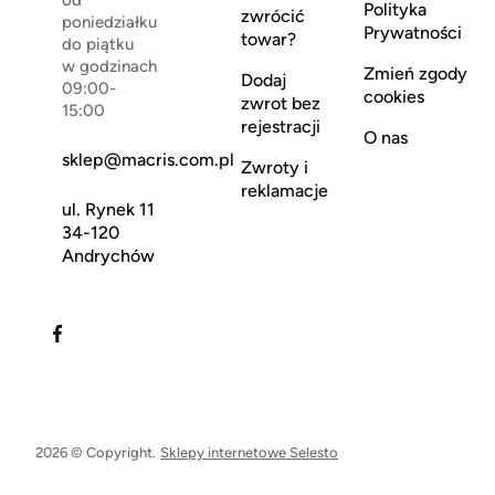
od
Polityka
zwrócić
poniedziałku
Prywatności
towar?
do piątku
w godzinach
Zmień zgody
Dodaj
09:00-
cookies
zwrot bez
15:00
rejestracji
O nas
sklep@macris.com.pl
Zwroty i
reklamacje
ul. Rynek 11
34-120
Andrychów
2026 © Copyright.
Sklepy internetowe Selesto