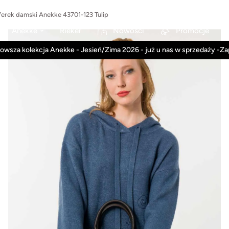
ferek damski Anekke 43701-123 Tulip
Anekke
Rieker
Nowości
Promocje
owsza kolekcja Anekke - Jesień/Zima 2026 - już u nas w sprzedaży -Z