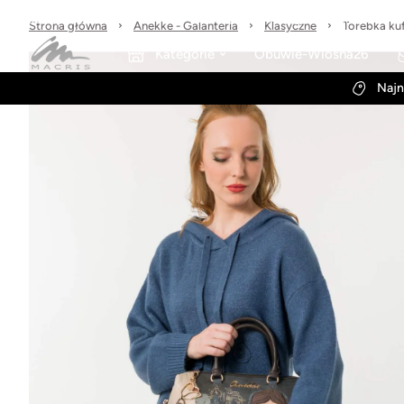
Sprawdzone marki
30 dni na zwrot
Wysyłka w 24h
Strona główna
Anekke - Galanteria
Klasyczne
Torebka ku
Kategorie
Obuwie-Wiosna26
Najn