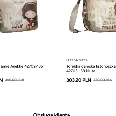
LISTONOSZKI
 ramię Anekke 42702-136
Torebka damska listonoszk
42703-138 Muse
LN
303.20 PLN
399.00 PLN
379.00 PLN
Obsługa klienta