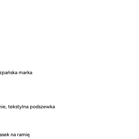
szpańska marka
nie, tekstylna podszewka
asek na ramię