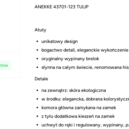
ANEKKE 43701-123 TULIP
Atuty
unikatowy design
bogactwo detali, eleganckie wykończenie
oryginalny wypinany brelok
tnie
słynna na całym świecie, renomowana hi
Detale
na zewnątrz: skóra ekologiczna
w środku: elegancka, dobrana kolorystycz
komora główna zamykana na zamek
z tyłu dodatkowa kieszeń na zamek
uchwyt do ręki i regulowany, wypinany, p