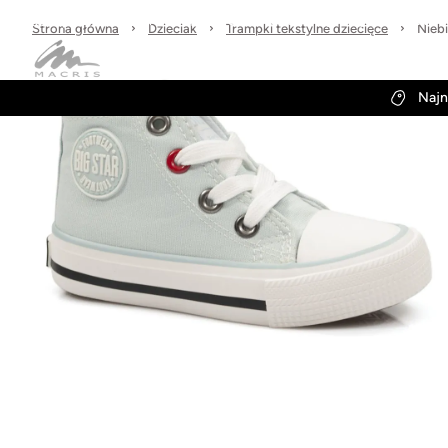
Sprawdzone marki
30 dni na zwrot
Wysyłka w 24h
Strona główna
Dzieciak
Trampki tekstylne dziecięce
Nieb
Kategorie
Obuwie-Wiosna26
Najn