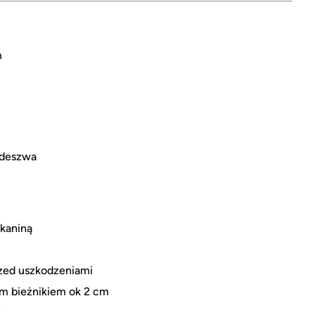
m
odeszwa
kaniną
zed uszkodzeniami
m bieżnikiem ok 2 cm
: