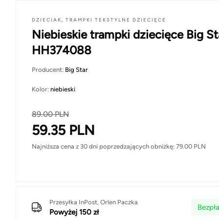
DZIECIAK
,
TRAMPKI TEKSTYLNE DZIECIĘCE
Niebieskie trampki dziecięce Big St
HH374088
Producent:
Big Star
Kolor:
niebieski
89.00
PLN
59.35
PLN
Najniższa cena z 30 dni poprzedzających obniżkę:
79.00
PLN
Przesyłka InPost, Orlen Paczka
Bezpła
Powyżej 150 zł