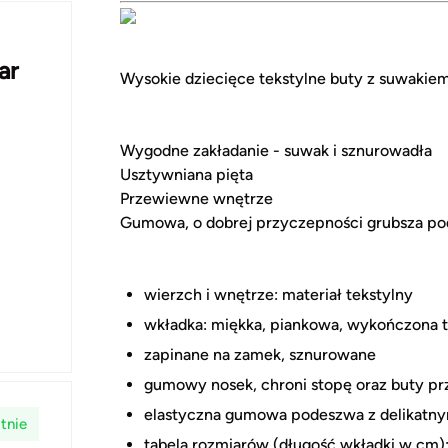
ar
Wysokie dziecięce tekstylne buty z suwakie
Wygodne zakładanie - suwak i sznurowadła
Usztywniana pięta
Przewiewne wnętrze
Gumowa, o dobrej przyczepności grubsza p
wierzch i wnętrze: materiał tekstylny
wkładka: miękka, piankowa, wykończona t
zapinane na zamek, sznurowane
gumowy nosek, chroni stopę oraz buty pr
elastyczna gumowa podeszwa z delikatny
tnie
tabela rozmiarów (długość wkładki w cm)