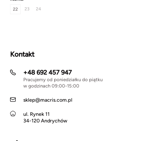
23
24
22
Kontakt
+48 692 457 947
Pracujemy od poniedziałku do piątku
w godzinach 09:00-15:00
sklep@macris.com.pl
ul. Rynek 11
34-120 Andrychów