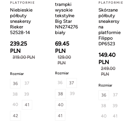
PLATFORMIE
PLATFORMIE
trampki
Niebieskie
Skórzane
wysokie
półbuty
półbuty
tekstylne
sneakersy
sneakersy
Big Star
Rieker
na
NN274276
52528-14
platformie
biały
Filippo
239.25
69.45
DP6523
PLN
PLN
149.40
319.00 PLN
129.00
PLN
PLN
249.00
Rozmiar
PLN
Rozmiar
36
37
37
36
Rozmiar
39
38
38
39
37
36
40
41
40
38
39
42
41
40
41