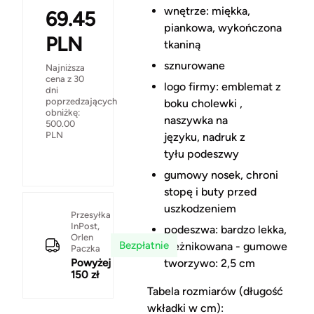
wnętrze: miękka,
69.45
piankowa, wykończona
PLN
tkaniną
sznurowane
Najniższa
cena z 30
logo firmy: emblemat z
dni
poprzedzających
boku cholewki ,
obniżkę:
naszywka na
500.00
PLN
języku, nadruk z
tyłu podeszwy
gumowy nosek, chroni
stopę i buty przed
uszkodzeniem
Przesyłka
InPost,
podeszwa: bardzo lekka,
Orlen
Bezpłatnie
bieżnikowana - gumowe
Paczka
Powyżej
tworzywo: 2,5 cm
150 zł
Tabela rozmiarów (długość
wkładki w cm):