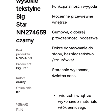
wysokie
Funkcjonalność i wygoda
tekstylne
Big
Płócienne przewiewne
wnętrze
Star
NN274659
Gumowa, o dobrej
przyczepności podeszwa
czarny
Dobre dopasowanie do
Kod
stopy, bezpieczeństwo
produktu:
NN274659
/sznurówka/
Producent:
Big Star
Starannie wykonane,
świetna cena
Kolor:
czarny
Ocieplenie:
nie
wierzch i wnętrze
wykonane z materiału
129.00
włókienniczego
PLN