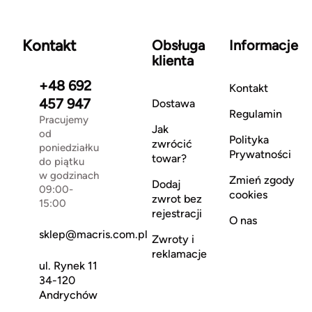
Kontakt
Obsługa
Informacje
klienta
+48 692
Kontakt
457 947
Dostawa
Regulamin
Pracujemy
Jak
od
Polityka
zwrócić
poniedziałku
Prywatności
towar?
do piątku
w godzinach
Zmień zgody
Dodaj
09:00-
cookies
zwrot bez
15:00
rejestracji
O nas
sklep@macris.com.pl
Zwroty i
reklamacje
ul. Rynek 11
34-120
Andrychów