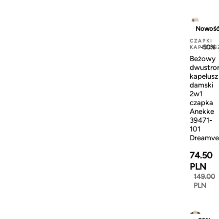
Nowoś
CZAPKI
-50%
KAPELUS
Beżowy
dwustro
kapelusz
damski
2w1
czapka
Anekke
39471-
101
Dreamve
74.50
PLN
149.00
PLN