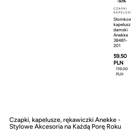
-50%
CZAPKI
KAPELUS
Słomko
kapelusz
damski
Anekke
38481-
201
59.50
PLN
119.00
PLN
Czapki, kapelusze, rękawiczki Anekke -
Stylowe Akcesoria na Każdą Porę Roku