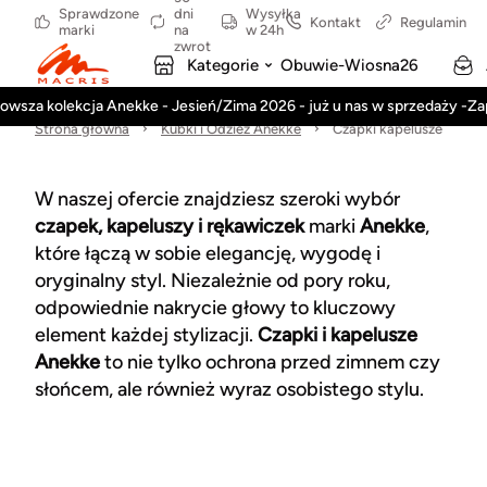
Sprawdzone
dni
Wysyłka
Kontakt
Regulamin
marki
na
w 24h
zwrot
Kategorie
Obuwie-Wiosna26
owsza kolekcja Anekke - Jesień/Zima 2026 - już u nas w sprzedaży -Z
Strona główna
Kubki i Odzież Anekke
Czapki kapelusze
W naszej ofercie znajdziesz szeroki wybór
czapek, kapeluszy i rękawiczek
marki
Anekke
,
które łączą w sobie elegancję, wygodę i
oryginalny styl. Niezależnie od pory roku,
odpowiednie nakrycie głowy to kluczowy
element każdej stylizacji.
Czapki i kapelusze
Anekke
to nie tylko ochrona przed zimnem czy
słońcem, ale również wyraz osobistego stylu.