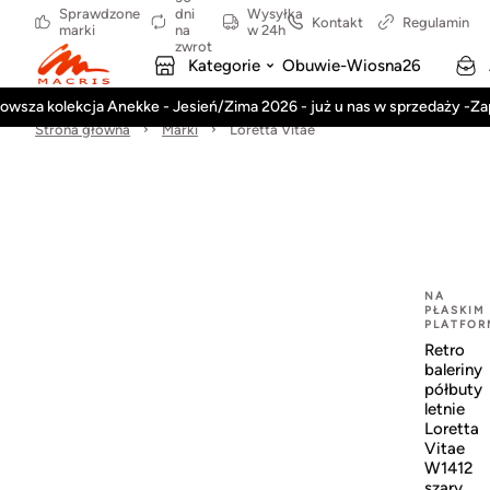
Sprawdzone
dni
Wysyłka
Kontakt
Regulamin
marki
na
w 24h
zwrot
Kategorie
Obuwie-Wiosna26
owsza kolekcja Anekke - Jesień/Zima 2026 - już u nas w sprzedaży -Z
Strona główna
Marki
Loretta Vitae
NA
PŁASKIM
PLATFOR
Retro
baleriny
półbuty
letnie
Loretta
Vitae
W1412
szary