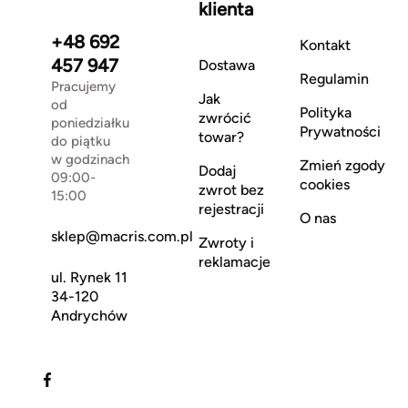
klienta
+48 692
Kontakt
457 947
Dostawa
Regulamin
Pracujemy
Jak
od
Polityka
zwrócić
poniedziałku
Prywatności
towar?
do piątku
w godzinach
Zmień zgody
Dodaj
09:00-
cookies
zwrot bez
15:00
rejestracji
O nas
sklep@macris.com.pl
Zwroty i
reklamacje
ul. Rynek 11
34-120
Andrychów