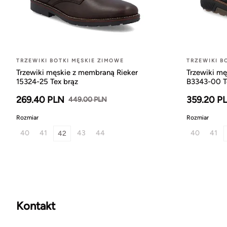
TRZEWIKI BOTKI MĘSKIE ZIMOWE
TRZEWIKI B
Trzewiki męskie z membraną Rieker
Trzewiki mę
15324-25 Tex brąz
B3343-00 T
269.40 PLN
359.20 P
449.00 PLN
Rozmiar
Rozmiar
40
41
43
44
40
41
42
Kontakt