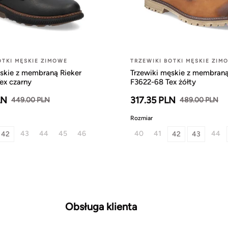
OTKI MĘSKIE ZIMOWE
TRZEWIKI BOTKI MĘSKIE ZIM
skie z membraną Rieker
Trzewiki męskie z membraną
ex czarny
F3622-68 Tex żółty
LN
317.35 PLN
449.00 PLN
489.00 PLN
Rozmiar
43
44
45
46
40
41
44
42
42
43
Obsługa klienta