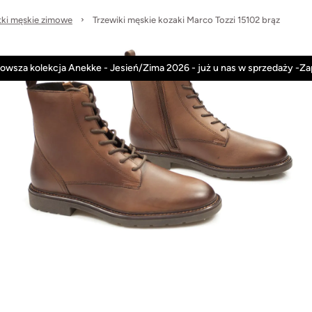
tki męskie zimowe
Trzewiki męskie kozaki Marco Tozzi 15102 brąz
Anekke
Rieker
Nowości
Promocje
owsza kolekcja Anekke - Jesień/Zima 2026 - już u nas w sprzedaży -Z