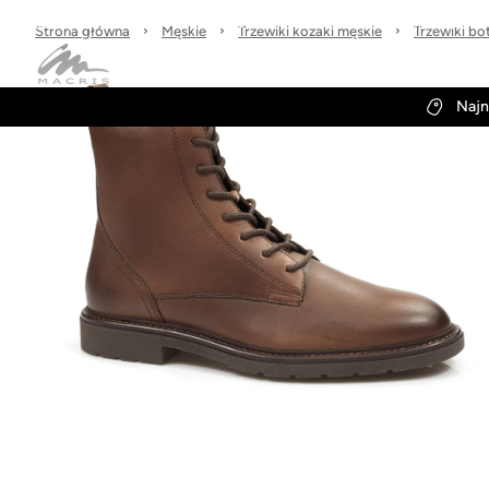
Sprawdzone marki
30 dni na zwrot
Wysyłka w 24h
Strona główna
Męskie
Trzewiki kozaki męskie
Trzewiki bo
Kategorie
Obuwie-Wiosna26
Najn