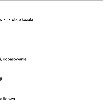
ki, krótkie kozaki
ci, dopasowanie
ji
a licowa