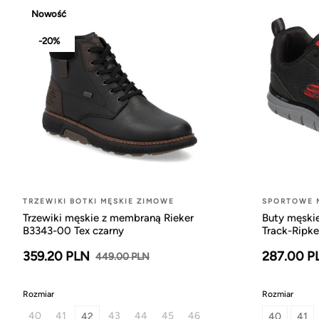
Nowość
-20%
TRZEWIKI BOTKI MĘSKIE ZIMOWE
SPORTOWE 
Trzewiki męskie z membraną Rieker
Buty męski
B3343-00 Tex czarny
Track-Ripk
359.20 PLN
287.00 P
449.00 PLN
Rozmiar
Rozmiar
40
41
43
44
45
46
42
40
41