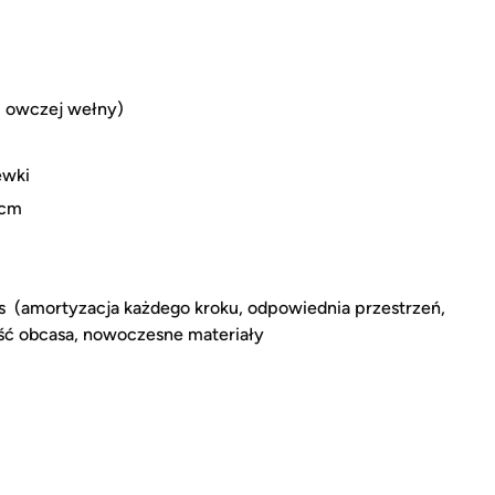
 owczej wełny)
ewki
 cm
s (amortyzacja każdego kroku, odpowiednia przestrzeń,
ść obcasa, nowoczesne materiały