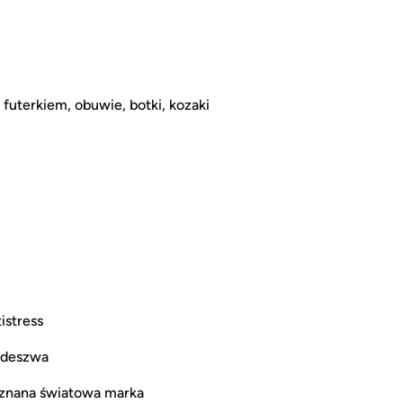
uterkiem, obuwie, botki, kozaki
istress
podeszwa
uznana światowa marka