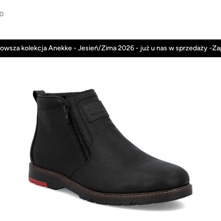
00
Anekke
Rieker
Nowości
Promocje
owsza kolekcja Anekke - Jesień/Zima 2026 - już u nas w sprzedaży -Z