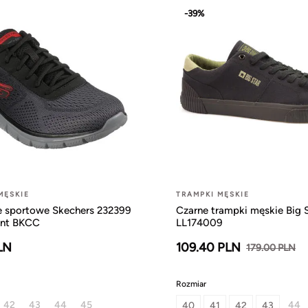
-39%
MĘSKIE
TRAMPKI MĘSKIE
e sportowe Skechers 232399
Czarne trampki męskie Big 
ent BKCC
LL174009
LN
109.40 PLN
179.00 PLN
Rozmiar
42
43
44
45
44
40
41
42
43