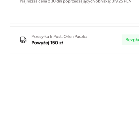
Najniższa cena z 30 dni poprzedzających obniżkę:
319.25
PLN
Przesyłka InPost, Orlen Paczka
Bezpła
Powyżej 150 zł