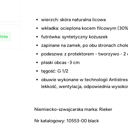
wierzch: skóra naturalna licowa
wkładka: ocieplona kocem filcowym (30%
futrówka: syntetyczny kożuszek
tnie
zapinane na zamek, po obu stronach chol
podeszwa: z protektorem - tworzywo - 2
płaski obcas -3 cm
tęgość: G 1/2
obuwie wykonane w technologii Antistres
lekkość, wentylacja, odpowiednia wysoko
Niemiecko-szwajcarska marka: Rieker
Nr katalogowy: 10553-00 black