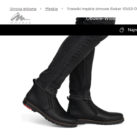
Sprawdzone marki
30 dni na zwrot
Wysyłka w 24h
Strona główna
Męskie
Trzewiki męskie zimowe Rieker 10553-
Kategorie
Obuwie-Wiosna26
Najn