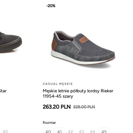
-20%
CASUAL MĘSKIE
Star
Męskie letnie półbuty lordsy Rieker
11954-45 szary
263.20 PLN
329.00 PLN
Rozmiar
45
42
43
44
40
41
45