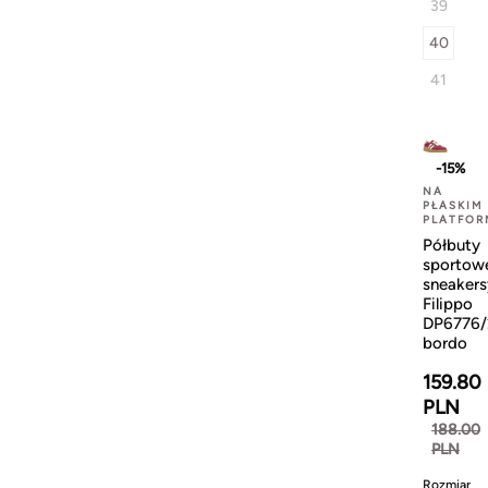
39
40
41
-15%
NA
PŁASKIM
PLATFOR
Półbuty
sportow
sneakers
Filippo
DP6776/
bordo
159.80
PLN
188.00
PLN
Rozmiar