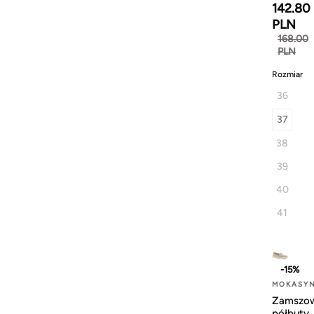
142.80
PLN
168.00
PLN
Rozmiar
36
37
38
39
40
41
-15%
MOKASY
Zamszo
półbuty