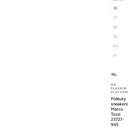
36
37
38
39
40
41
NA
PŁASKIM
PLATFOR
Półbuty
sneakers
Marco
Tozzi
23727-
945