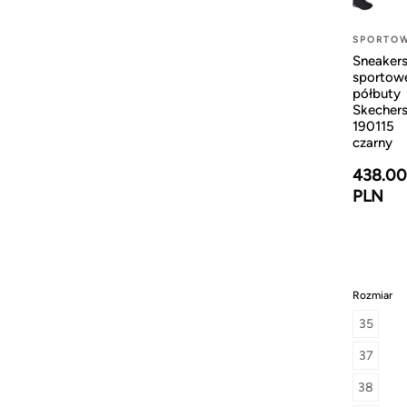
SPORTO
Sneaker
sportow
półbuty
Skecher
190115
czarny
438.00
PLN
Rozmiar
35
37
38