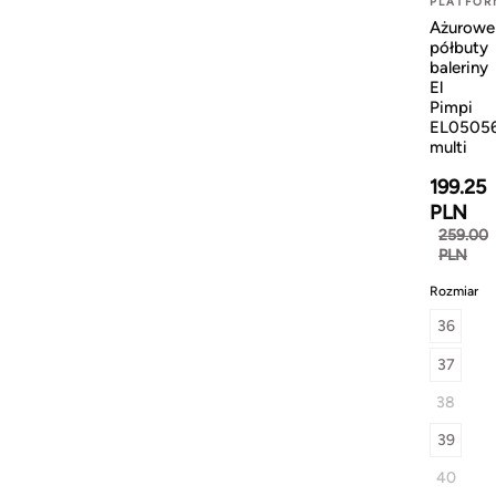
PLATFOR
Ażurowe
półbuty
baleriny
El
Pimpi
EL0505
multi
199.25
PLN
259.00
PLN
Rozmiar
36
37
38
39
40