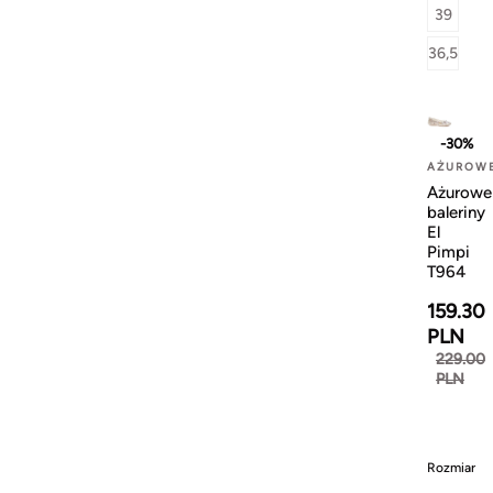
39
36,5
-30%
AŻUROW
Ażurowe
baleriny
El
Pimpi
T964
159.30
PLN
229.00
PLN
Rozmiar