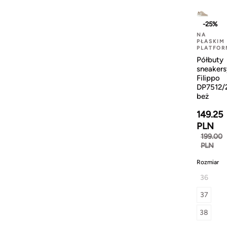
-25%
NA
PŁASKIM
PLATFOR
Półbuty
sneakers
Filippo
DP7512/
beż
149.25
PLN
199.00
PLN
Rozmiar
36
37
38