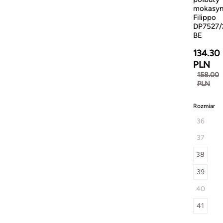
mokasy
Filippo
DP7527/
BE
134.30
PLN
158.00
PLN
Rozmiar
36
37
38
39
40
41