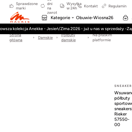
Sprawdzone
dni
Wysyłka
Kontakt
Regulamin
marki
na
w 24h
zwrot
Kategorie
Obuwie-Wiosna26
owsza kolekcja Anekke - Jesień/Zima 2026 - już u nas w sprzedaży -Z
Strona
Półbuty
Na płaskim
Damskie
główna
damskie
platformie
SNEAKER
Wsuwan
półbuty
sportow
sneakers
Rieker
57550-
00