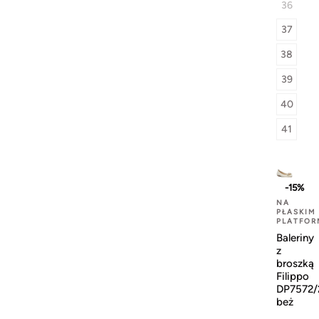
36
37
38
39
40
41
-15%
NA
PŁASKIM
PLATFOR
Baleriny
z
broszką
Filippo
DP7572/
beż