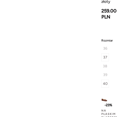
złoty
259.00
PLN
Rozmiar
36
37
38
39
40
-23%
NA
PŁASKIM