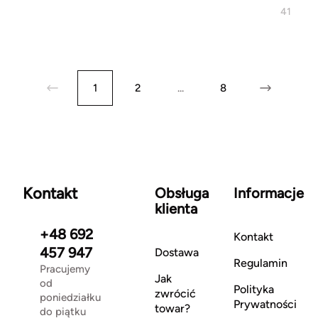
41
1
2
...
8
Kontakt
Obsługa
Informacje
klienta
+48 692
Kontakt
457 947
Dostawa
Regulamin
Pracujemy
Jak
od
Polityka
zwrócić
poniedziałku
Prywatności
towar?
do piątku