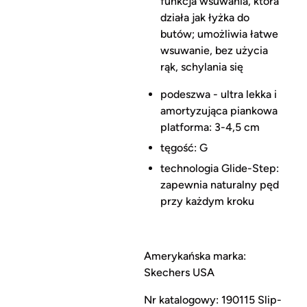
funkcja wsuwania, która
działa jak łyżka do
butów; umożliwia łatwe
wsuwanie, bez użycia
rąk, schylania się
podeszwa - ultra lekka i
amortyzująca piankowa
platforma: 3-4,5 cm
tęgość: G
technologia Glide-Step:
zapewnia naturalny pęd
przy każdym kroku
Amerykańska marka:
Skechers USA
Nr katalogowy: 190115 Slip-