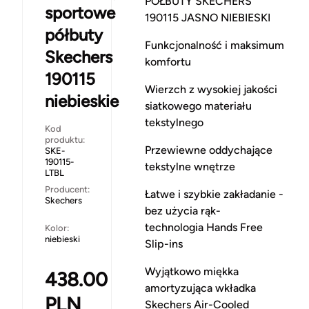
PÓŁBUTY SKECHERS
sportowe
190115 JASNO NIEBIESKI
półbuty
Funkcjonalność i maksimum
Skechers
komfortu
190115
Wierzch z wysokiej jakości
niebieskie
siatkowego materiału
tekstylnego
Kod
produktu:
Przewiewne oddychające
SKE-
190115-
tekstylne wnętrze
LTBL
Producent:
Łatwe i szybkie zakładanie -
Skechers
bez użycia rąk-
technologia Hands Free
Kolor:
niebieski
Slip-ins
Wyjątkowo miękka
438.00
amortyzująca wkładka
PLN
Skechers Air-Cooled