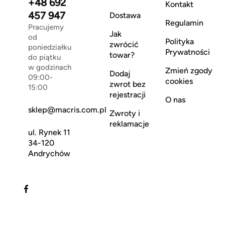
+48 692
Kontakt
457 947
Dostawa
Regulamin
Pracujemy
Jak
od
Polityka
zwrócić
poniedziałku
Prywatności
towar?
do piątku
w godzinach
Zmień zgody
Dodaj
09:00-
cookies
zwrot bez
15:00
rejestracji
O nas
sklep@macris.com.pl
Zwroty i
reklamacje
ul. Rynek 11
34-120
Andrychów