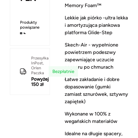
Memory Foam™
Lekkie jak piórko -ultra lekka
Produkty
i amortyzująca piankowa
powiązane
platforma Glide-Step
Skech-Air - wypełnione
powietrzem podeszwy
Przesyłka
zapewniające uczucie
InPost,
spaceru po chmurach
Orlen
Bezpłatnie
Paczka
Łatwe zakładanie i dobre
Powyżej
150 zł
dopasowanie (gumki
zamiast sznurówek, sztywny
zapiętek)
Wykonane w 100% z
wegańskich materiałów
Idealne na długie spacery,