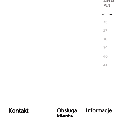
439.00
PLN
Rozmiar
36
37
38
39
40
41
Kontakt
Obsługa
Informacje
klienta