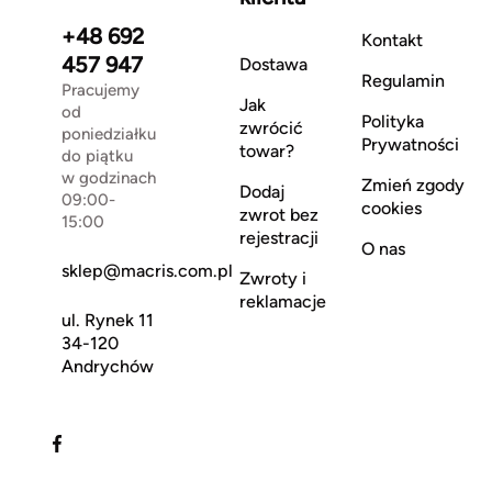
+48 692
Kontakt
457 947
Dostawa
Regulamin
Pracujemy
Jak
od
Polityka
zwrócić
poniedziałku
Prywatności
towar?
do piątku
w godzinach
Zmień zgody
Dodaj
09:00-
cookies
zwrot bez
15:00
rejestracji
O nas
sklep@macris.com.pl
Zwroty i
reklamacje
ul. Rynek 11
34-120
Andrychów