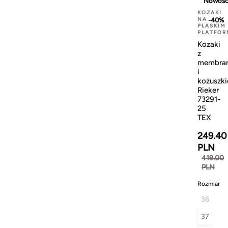
Nowoś
KOZAKI
NA
-40%
PŁASKIM
PLATFOR
Kozaki
z
membra
i
kożuszk
Rieker
73291-
25
TEX
249.40
PLN
419.00
PLN
Rozmiar
36
37