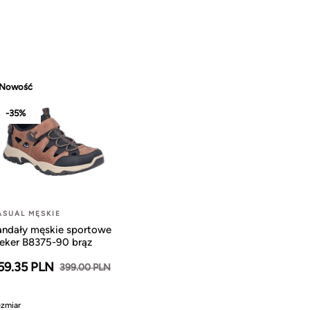
Nowość
-35%
ASUAL MĘSKIE
andały męskie sportowe
ieker B8375-90 brąz
59.35 PLN
399.00 PLN
zmiar