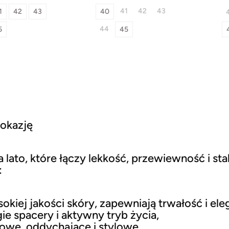
41
42
43
1
42
43
40
44
5
45
 okazję
 lato, które łączy lekkość, przewiewność i st
:
kiej jakości skóry, zapewniają trwałość i ele
ie spacery i aktywny tryb życia,
owe, oddychające i stylowe,