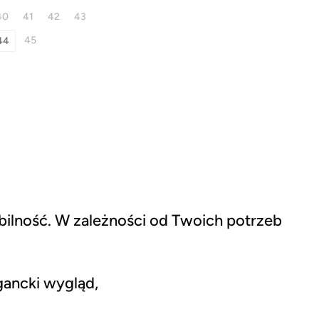
40
41
42
43
45
44
abilność. W zależności od Twoich potrzeb
gancki wygląd,