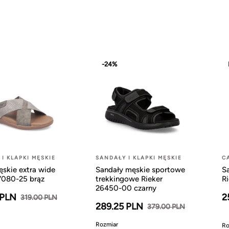
-24%
I KLAPKI MĘSKIE
SANDAŁY I KLAPKI MĘSKIE
C
ęskie extra wide
Sandały męskie sportowe
S
7080-25 brąz
trekkingowe Rieker
R
26450-00 czarny
 PLN
2
319.00 PLN
289.25 PLN
379.00 PLN
Rozmiar
Ro