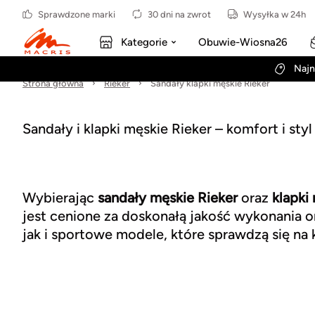
Sprawdzone marki
30 dni na zwrot
Wysyłka w 24h
Kategorie
Obuwie-Wiosna26
Najn
Strona główna
Rieker
Sandały klapki męskie Rieker
Sandały i klapki męskie Rieker – komfort i styl
Wybierając
sandały męskie
Rieker
oraz
klapki
jest cenione za doskonałą jakość wykonania 
jak i sportowe modele, które sprawdzą się na 