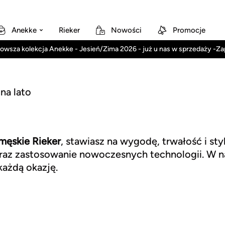
Anekke
Rieker
Nowości
Promocje
owsza kolekcja Anekke - Jesień/Zima 2026 - już u nas w sprzedaży -Z
 na lato
 męskie Rieker
, stawiasz na wygodę, trwałość i sty
oraz zastosowanie nowoczesnych technologii. W na
każdą okazję.