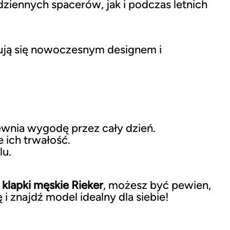
iennych spacerów, jak i podczas letnich
zują się nowoczesnym designem i
wnia wygodę przez cały dzień.
 ich trwałość.
lu.
y
klapki męskie Rieker
, możesz być pewien,
i znajdź model idealny dla siebie!