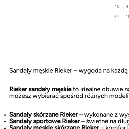
40
4
44
4
Sandały męskie Rieker – wygoda na każdą
Rieker sandały męskie
to idealne obuwie na
możesz wybierać spośród różnych modeli
Sandały skórzane Rieker
– wykonane z wyso
Sandały sportowe Rieker
– świetne na dług
Sandały męskie skórzane Rieker
– komfort